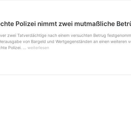
 echte Polizei nimmt zwei mutmaßliche Betr
ver zwei Tatverdächtige nach einem versuchten Betrug festgenommen
Herausgabe von Bargeld und Wertgegenständen an einen weiteren ve
Falsche
hte Polizei. …
weiterlesen
Polizisten
tappen
in
die
Falle
–
echte
Polizei
nimmt
zwei
mutmaßliche
Betrüger
fest.