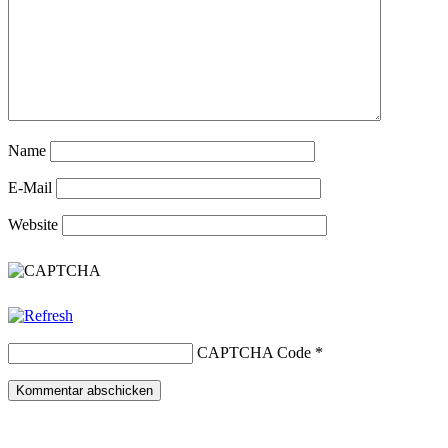
Name
E-Mail
Website
CAPTCHA Code
*