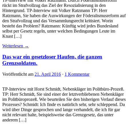
TP-Interview mit Volker Ratzmann. Durch Föderalismusreform
rückt im Strafvollzug das Ziel der Resozialisierung in den
Hintergrund. TP-Interview mit Volker Ratzmann TP: Herr
Ratzmann, Sie haben die Auswirkungen der Föderalismusreform auf
den Strafvollzug und das Versammlungsrecht kritisiert. Worin
besteht das Problem? Ratzmann: Künftig wird jedes Bundesland
selbst per Gesetz regeln, unter welchen Bedingungen Leute im
Knast […]
Weiterlesen →
Das war ein gesetzloser Haufen, die ganzen
Grenzsoldaten.
Veröffentlicht am
21. April 2016
·
1 Kommentar
TP-Interview mit Horst Schmidt, Nebenkläger im Politbüro-Prozeß.
TP: Herr Schmidt, Sie sind einer der letztverbliebenen Nebenkläger
im Politbüroprozeß. Wie beurteilen Sie den bisherigen Verlauf dieses
Prozesses? Schmidt: Ich finde es natürlich sehr, sehr schleppend. Da
wird über Dinge gesprochen und lange verhandelt, die ich für gar
nicht relevant halte, beispielsweise das Grenzgesetz, das unter
anderem […]