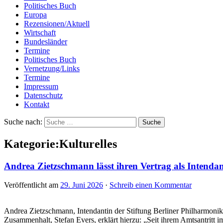
Politisches Buch
Europa
Rezensionen/Aktuell
Wirtschaft
Bundesländer
Termine
Politisches Buch
Vernetzung/Links
Termine
Impressum
Datenschutz
Kontakt
Suche nach:
Kategorie:Kulturelles
Andrea Zietzschmann lässt ihren Vertrag als Intenda
Veröffentlicht am
29. Juni 2026
·
Schreib einen Kommentar
Andrea Zietzschmann, Intendantin der Stiftung Berliner Philharmonike
Zusammenhalt, Stefan Evers, erklärt hierzu: „Seit ihrem Amtsantritt 