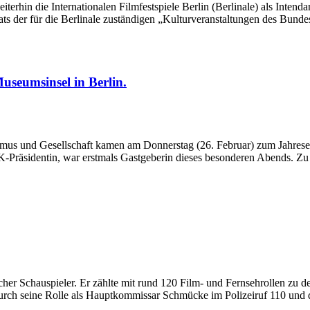
terhin die Internationalen Filmfestspiele Berlin (Berlinale) als Inten
ts der für die Berlinale zuständigen „Kulturveranstaltungen des Bund
useumsinsel in Berlin.
ismus und Gesellschaft kamen am Donnerstag (26. Februar) zum Jahrese
Präsidentin, war erstmals Gastgeberin dieses besonderen Abends. Zu ih
scher Schauspieler. Er zählte mit rund 120 Film- und Fernsehrollen zu
urch seine Rolle als Hauptkommissar Schmücke im Polizeiruf 110 und 