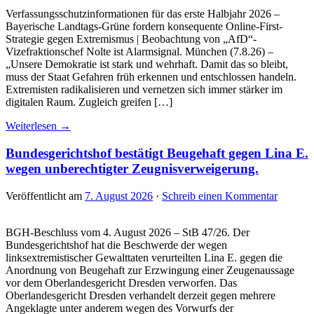
Verfassungsschutzinformationen für das erste Halbjahr 2026 –
Bayerische Landtags-Grüne fordern konsequente Online-First-
Strategie gegen Extremismus | Beobachtung von „AfD“-
Vizefraktionschef Nolte ist Alarmsignal. München (7.8.26) –
„Unsere Demokratie ist stark und wehrhaft. Damit das so bleibt,
muss der Staat Gefahren früh erkennen und entschlossen handeln.
Extremisten radikalisieren und vernetzen sich immer stärker im
digitalen Raum. Zugleich greifen […]
Weiterlesen →
Bundesgerichtshof bestätigt Beugehaft gegen Lina E.
wegen unberechtigter Zeugnisverweigerung.
Veröffentlicht am
7. August 2026
·
Schreib einen Kommentar
BGH-Beschluss vom 4. August 2026 – StB 47/26. Der
Bundesgerichtshof hat die Beschwerde der wegen
linksextremistischer Gewalttaten verurteilten Lina E. gegen die
Anordnung von Beugehaft zur Erzwingung einer Zeugenaussage
vor dem Oberlandesgericht Dresden verworfen. Das
Oberlandesgericht Dresden verhandelt derzeit gegen mehrere
Angeklagte unter anderem wegen des Vorwurfs der