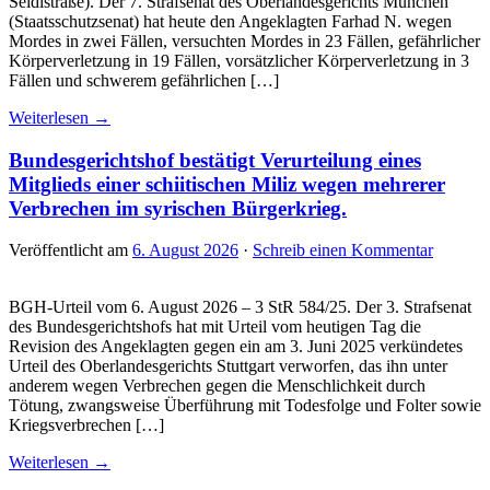
Seidlstraße). Der 7. Strafsenat des Oberlandesgerichts München
(Staatsschutzsenat) hat heute den Angeklagten Farhad N. wegen
Mordes in zwei Fällen, versuchten Mordes in 23 Fällen, gefährlicher
Körperverletzung in 19 Fällen, vorsätzlicher Körperverletzung in 3
Fällen und schwerem gefährlichen […]
Weiterlesen →
Bundesgerichtshof bestätigt Verurteilung eines
Mitglieds einer schiitischen Miliz wegen mehrerer
Verbrechen im syrischen Bürgerkrieg.
Veröffentlicht am
6. August 2026
·
Schreib einen Kommentar
BGH-Urteil vom 6. August 2026 – 3 StR 584/25. Der 3. Strafsenat
des Bundesgerichtshofs hat mit Urteil vom heutigen Tag die
Revision des Angeklagten gegen ein am 3. Juni 2025 verkündetes
Urteil des Oberlandesgerichts Stuttgart verworfen, das ihn unter
anderem wegen Verbrechen gegen die Menschlichkeit durch
Tötung, zwangsweise Überführung mit Todesfolge und Folter sowie
Kriegsverbrechen […]
Weiterlesen →