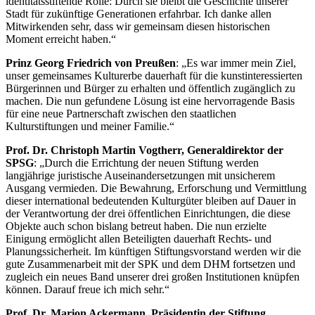
identitätsstiftende Rolle: Durch sie bleibt die Geschichte unserer
Stadt für zukünftige Generationen erfahrbar. Ich danke allen
Mitwirkenden sehr, dass wir gemeinsam diesen historischen
Moment erreicht haben.“
Prinz Georg Friedrich von Preußen
: „Es war immer mein Ziel,
unser gemeinsames Kulturerbe dauerhaft für die kunstinteressierten
Bürgerinnen und Bürger zu erhalten und öffentlich zugänglich zu
machen. Die nun gefundene Lösung ist eine hervorragende Basis
für eine neue Partnerschaft zwischen den staatlichen
Kulturstiftungen und meiner Familie.“
Prof. Dr. Christoph Martin Vogtherr, Generaldirektor der
SPSG
: „Durch die Errichtung der neuen Stiftung werden
langjährige juristische Auseinandersetzungen mit unsicherem
Ausgang vermieden. Die Bewahrung, Erforschung und Vermittlung
dieser international bedeutenden Kulturgüter bleiben auf Dauer in
der Verantwortung der drei öffentlichen Einrichtungen, die diese
Objekte auch schon bislang betreut haben. Die nun erzielte
Einigung ermöglicht allen Beteiligten dauerhaft Rechts- und
Planungssicherheit. Im künftigen Stiftungsvorstand werden wir die
gute Zusammenarbeit mit der SPK und dem DHM fortsetzen und
zugleich ein neues Band unserer drei großen Institutionen knüpfen
können. Darauf freue ich mich sehr.“
Prof. Dr. Marion Ackermann, Präsidentin der Stiftung