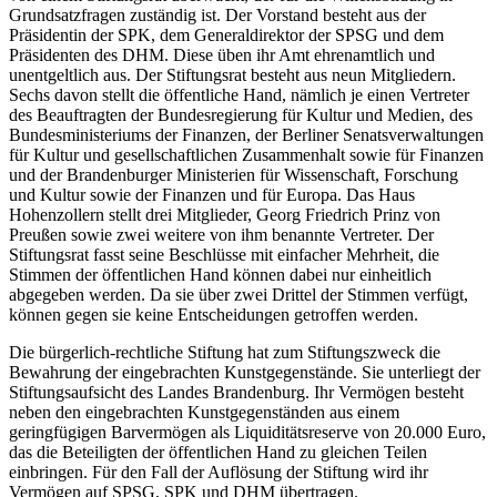
Grundsatzfragen zuständig ist. Der Vorstand besteht aus der
Präsidentin der SPK, dem Generaldirektor der SPSG und dem
Präsidenten des DHM. Diese üben ihr Amt ehrenamtlich und
unentgeltlich aus. Der Stiftungsrat besteht aus neun Mitgliedern.
Sechs davon stellt die öffentliche Hand, nämlich je einen Vertreter
des Beauftragten der Bundesregierung für Kultur und Medien, des
Bundesministeriums der Finanzen, der Berliner Senatsverwaltungen
für Kultur und gesellschaftlichen Zusammenhalt sowie für Finanzen
und der Brandenburger Ministerien für Wissenschaft, Forschung
und Kultur sowie der Finanzen und für Europa. Das Haus
Hohenzollern stellt drei Mitglieder, Georg Friedrich Prinz von
Preußen sowie zwei weitere von ihm benannte Vertreter. Der
Stiftungsrat fasst seine Beschlüsse mit einfacher Mehrheit, die
Stimmen der öffentlichen Hand können dabei nur einheitlich
abgegeben werden. Da sie über zwei Drittel der Stimmen verfügt,
können gegen sie keine Entscheidungen getroffen werden.
Die bürgerlich-rechtliche Stiftung hat zum Stiftungszweck die
Bewahrung der eingebrachten Kunstgegenstände. Sie unterliegt der
Stiftungsaufsicht des Landes Brandenburg. Ihr Vermögen besteht
neben den eingebrachten Kunstgegenständen aus einem
geringfügigen Barvermögen als Liquiditätsreserve von 20.000 Euro,
das die Beteiligten der öffentlichen Hand zu gleichen Teilen
einbringen. Für den Fall der Auflösung der Stiftung wird ihr
Vermögen auf SPSG, SPK und DHM übertragen.