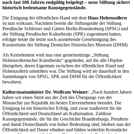
nach fast 100 Jahren endgültig beigelegt – neue Stiftung sichert
historisch bedeutsame Kunstgegenstände.
Die Einigung der öffentlichen Hand mit dem
Haus Hohenzollern
ist nun wirksam. Nachdem bereits die Stiftungsräte der Stiftung
Preußische Schlösser und Gärten Berlin-Brandenburg (SPSG) und
der Stiftung Preußischer Kulturbesitz (SPK) zugestimmt hatten,
erfolgte heute die letzte noch ausstehende Genehmigung des
Kuratoriums der Stiftung Deutsches Historisches Museum (DHM).
Als Kernelement wird nun eine gemeinnützige „Stiftung
Hohenzollernscher Kunstbesitz“ gegründet, auf die alle Objekte
übergehen, deren Eigentum zwischen der öffentlichen Hand und
Hohenzollern umstritten war. Die Stiftung wird sie dauerhaft in den
Sammlungen von SPSG, SPK und DHM für die Öffentlichkeit
bewahren.
Kulturstaatsminister Dr. Wolfram Weimer
: „Nach hundert Jahren
haben wir einen Streit aus der Zeit des Übergangs von der
Monarchie zur Republik im besten Einvernehmen beendet. Die
Einigung ist ein historischer Erfolg, und zwar zuallererst für die
Öffentlichkeit und Deutschland als Kulturnation. Zahllose
Kunstgegenstände, die für die Geschichte Brandenburgs, Preußens
und damit Deutschlands von hoher Bedeutung sind, bleiben nun der
Öffentlichkeit auf Dauer erhalten und bilden weiterhin Kernstücke