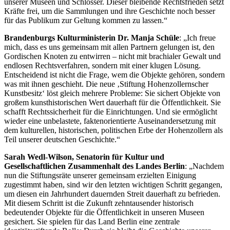
unserer Museen und Schlösser. Dieser bleibende Rechtsfrieden setzt
Kräfte frei, um die Sammlungen und ihre Geschichte noch besser
für das Publikum zur Geltung kommen zu lassen.“
Brandenburgs Kulturministerin Dr. Manja Schüle
: „Ich freue
mich, dass es uns gemeinsam mit allen Partnern gelungen ist, den
Gordischen Knoten zu entwirren – nicht mit brachialer Gewalt und
endlosen Rechtsverfahren, sondern mit einer klugen Lösung.
Entscheidend ist nicht die Frage, wem die Objekte gehören, sondern
was mit ihnen geschieht. Die neue ‚Stiftung Hohenzollernscher
Kunstbesitz‘ löst gleich mehrere Probleme: Sie sichert Objekte von
großem kunsthistorischen Wert dauerhaft für die Öffentlichkeit. Sie
schafft Rechtssicherheit für die Einrichtungen. Und sie ermöglicht
wieder eine unbelastete, faktenorientierte Auseinandersetzung mit
dem kulturellen, historischen, politischen Erbe der Hohenzollern als
Teil unserer deutschen Geschichte.“
Sarah Wedl-Wilson, Senatorin für Kultur und
Gesellschaftlichen Zusammenhalt des Landes Berlin
: „Nachdem
nun die Stiftungsräte unserer gemeinsam erzielten Einigung
zugestimmt haben, sind wir den letzten wichtigen Schritt gegangen,
um diesen ein Jahrhundert dauernden Streit dauerhaft zu befrieden.
Mit diesem Schritt ist die Zukunft zehntausender historisch
bedeutender Objekte für die Öffentlichkeit in unseren Museen
gesichert. Sie spielen für das Land Berlin eine zentrale