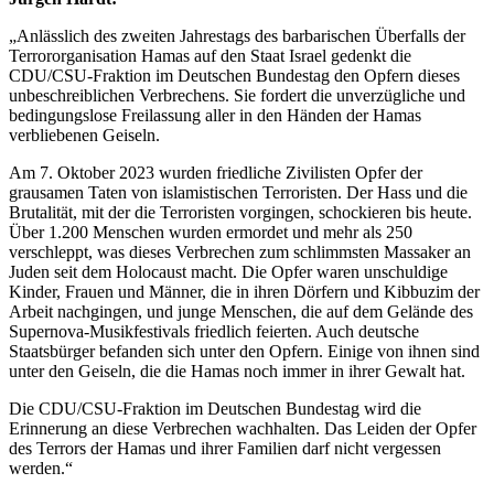
„Anlässlich des zweiten Jahrestags des barbarischen Überfalls der
Terrororganisation Hamas auf den Staat Israel gedenkt die
CDU/CSU-Fraktion im Deutschen Bundestag den Opfern dieses
unbeschreiblichen Verbrechens. Sie fordert die unverzügliche und
bedingungslose Freilassung aller in den Händen der Hamas
verbliebenen Geiseln.
Am 7. Oktober 2023 wurden friedliche Zivilisten Opfer der
grausamen Taten von islamistischen Terroristen. Der Hass und die
Brutalität, mit der die Terroristen vorgingen, schockieren bis heute.
Über 1.200 Menschen wurden ermordet und mehr als 250
verschleppt, was dieses Verbrechen zum schlimmsten Massaker an
Juden seit dem Holocaust macht. Die Opfer waren unschuldige
Kinder, Frauen und Männer, die in ihren Dörfern und Kibbuzim der
Arbeit nachgingen, und junge Menschen, die auf dem Gelände des
Supernova-Musikfestivals friedlich feierten. Auch deutsche
Staatsbürger befanden sich unter den Opfern. Einige von ihnen sind
unter den Geiseln, die die Hamas noch immer in ihrer Gewalt hat.
Die CDU/CSU-Fraktion im Deutschen Bundestag wird die
Erinnerung an diese Verbrechen wachhalten. Das Leiden der Opfer
des Terrors der Hamas und ihrer Familien darf nicht vergessen
werden.“