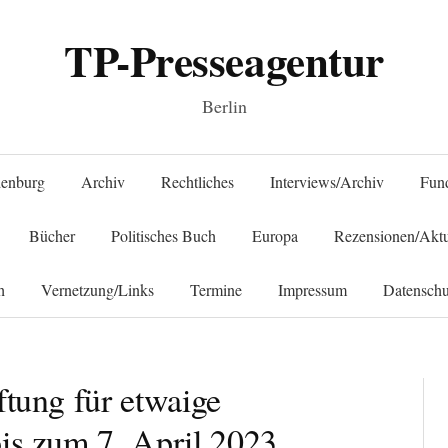
TP-Presseagentur
Berlin
Springe zum Inhalt
denburg
Archiv
Rechtliches
Interviews/Archiv
Fun
Bücher
Politisches Buch
Europa
Rezensionen/Aktu
h
Vernetzung/Links
Termine
Impressum
Datenschu
ftung für etwaige
is zum 7. April 2023