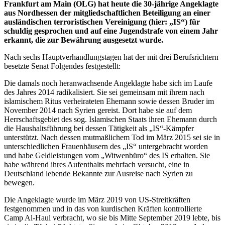
Frankfurt am Main (OLG) hat heute die 30-jährige Angeklagte
aus Nordhessen der mitgliedschaftlichen Beteiligung an einer
ausländischen terroristischen Vereinigung (hier: „IS“) für
schuldig gesprochen und auf eine Jugendstrafe von einem Jahr
erkannt, die zur Bewährung ausgesetzt wurde.
Nach sechs Hauptverhandlungstagen hat der mit drei Berufsrichtern
besetzte Senat Folgendes festgestellt:
Die damals noch heranwachsende Angeklagte habe sich im Laufe
des Jahres 2014 radikalisiert. Sie sei gemeinsam mit ihrem nach
islamischem Ritus verheirateten Ehemann sowie dessen Bruder im
November 2014 nach Syrien gereist. Dort habe sie auf dem
Herrschaftsgebiet des sog. Islamischen Staats ihren Ehemann durch
die Haushaltsführung bei dessen Tätigkeit als „IS“-Kämpfer
unterstützt. Nach dessen mutmaßlichem Tod im März 2015 sei sie in
unterschiedlichen Frauenhäusern des „IS“ untergebracht worden
und habe Geldleistungen vom „Witwenbüro“ des IS erhalten. Sie
habe während ihres Aufenthalts mehrfach versucht, eine in
Deutschland lebende Bekannte zur Ausreise nach Syrien zu
bewegen.
Die Angeklagte wurde im März 2019 von US-Streitkräften
festgenommen und in das von kurdischen Kräften kontrollierte
Camp Al-Haul verbracht, wo sie bis Mitte September 2019 lebte, bis