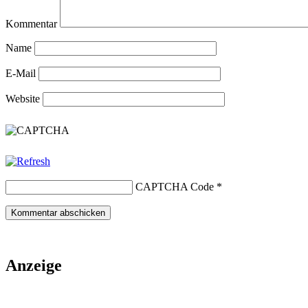
Kommentar
Name
E-Mail
Website
CAPTCHA Code
*
Anzeige