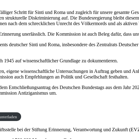
älliger Schritt für Sinti und Roma und zugleich für unsere gesamte G
rukturelle Diskriminierung auf. Die Bundesregierung bleibt diesem Zie
en nach dem schrecklichen Unrecht des Völkermords und als aktiven Te
rinnerung unerlässlich. Die Kommission ist auch Beleg dafür, dass uns
ents deutscher Sinti und Roma, insbesondere des Zentralrats Deutsch
h 1945 auf wissenschaftlicher Grundlage zu dokumentieren.
ten, eigene wissenschaftliche Untersuchungen in Auftrag geben und A
sion auch Empfehlungen an Politik und Gesellschaft festhalten.
s dem Entschließungsantrag des Deutschen Bundestags aus dem Jahr 2
mmission Antiziganismus um.
unterladen
tsstelle bei der Stiftung Erinnerung, Verantwortung und Zukunft (EVZ)