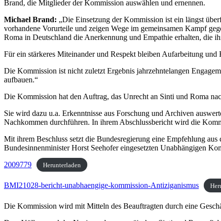
Brand, die Mitglieder der Kommission auswählen und ernennen.
Michael Brand:
„Die Einsetzung der Kommission ist ein längst überf
vorhandene Vorurteile und zeigen Wege im gemeinsamen Kampf gegen st
Roma in Deutschland die Anerkennung und Empathie erhalten, die ihn
Für ein stärkeres Miteinander und Respekt bleiben Aufarbeitung und E
Die Kommission ist nicht zuletzt Ergebnis jahrzehntelangen Engagem
aufbauen.“
Die Kommission hat den Auftrag, das Unrecht an Sinti und Roma nac
Sie wird dazu u.a. Erkenntnisse aus Forschung und Archiven auswer
Nachkommen durchführen. In ihrem Abschlussbericht wird die Kommis
Mit ihrem Beschluss setzt die Bundesregierung eine Empfehlung au
Bundesinnenminister Horst Seehofer eingesetzten Unabhängigen Ko
2009779
Herunterladen
BMI21028-bericht-unabhaengige-kommission-Antiziganismus
Her
Die Kommission wird mit Mitteln des Beauftragten durch eine Geschäf