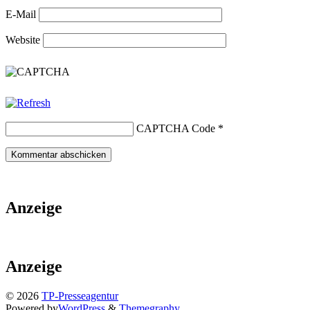
E-Mail
Website
CAPTCHA Code
*
Anzeige
Anzeige
© 2026
TP-Presseagentur
Powered by
WordPress
&
Themegraphy