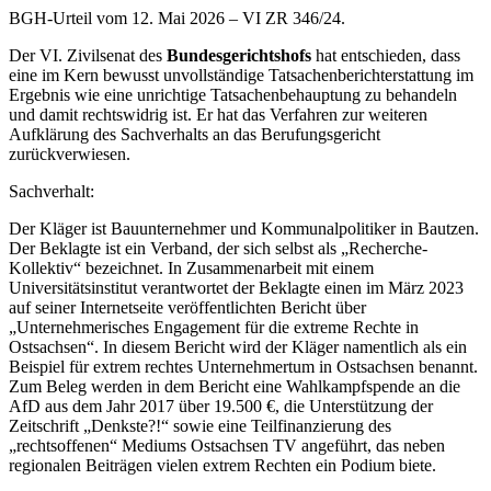
BGH-Urteil vom 12. Mai 2026 – VI ZR 346/24.
Der VI. Zivilsenat des
Bundesgerichtshofs
hat entschieden, dass
eine im Kern bewusst unvollständige Tatsachenberichterstattung im
Ergebnis wie eine unrichtige Tatsachenbehauptung zu behandeln
und damit rechtswidrig ist. Er hat das Verfahren zur weiteren
Aufklärung des Sachverhalts an das Berufungsgericht
zurückverwiesen.
Sachverhalt:
Der Kläger ist Bauunternehmer und Kommunalpolitiker in Bautzen.
Der Beklagte ist ein Verband, der sich selbst als „Recherche-
Kollektiv“ bezeichnet. In Zusammenarbeit mit einem
Universitätsinstitut verantwortet der Beklagte einen im März 2023
auf seiner Internetseite veröffentlichten Bericht über
„Unternehmerisches Engagement für die extreme Rechte in
Ostsachsen“. In diesem Bericht wird der Kläger namentlich als ein
Beispiel für extrem rechtes Unternehmertum in Ostsachsen benannt.
Zum Beleg werden in dem Bericht eine Wahlkampfspende an die
AfD aus dem Jahr 2017 über 19.500 €, die Unterstützung der
Zeitschrift „Denkste?!“ sowie eine Teilfinanzierung des
„rechtsoffenen“ Mediums Ostsachsen TV angeführt, das neben
regionalen Beiträgen vielen extrem Rechten ein Podium biete.