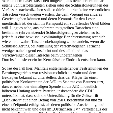
Werden dem Leser Tatsachen mitgeteilt, aus denen er erkennbar
eigene Schlussfolgerungen ziehen oder die Schlussfolgerungen des
Verfassers nachvollziehen soll, so dürfen hierbei keine wesentlichen
Tatsachen verschwiegen werden, die dem Vorgang ein anderes
Gewicht geben könnten und deren Kenntnis für den Leser
unerlässlich ist, der sich im Kernpunkt ein zutreffendes Urteil bilden
will. Liegt es nahe, aus mehreren mitgeteilten Tatsachen eine
bestimmte (ehrverletzende) Schlussfolgerung zu ziehen, so ist
jedenfalls eine bewusst unvollständige Berichterstattung rechtlich
wie eine unwahre Tatsachenbehauptung zu behandeln, wenn die
Schlussfolgerung bei Mitteilung der verschwiegenen Tatsache
weniger nahe liegend erscheint und deshalb durch das
Verschweigen dieser Tatsache beim unbefangenen
Durchschnittsleser ein im Kern falscher Eindruck entstehen kann.
So lag der Fall hier: Mangels entgegenstehender Feststellungen des
Berufungsgerichts war revisionsrechtlich als wahr und dem
Beklagten bekannt zu unterstellen, dass der Kläger für einen
politischen Konkurrenten der AfD im Stadtrat von Bautzen sitzt,
dass er neben der einmaligen Spende an die AfD in deutlich
höherem Umfang andere Parteien, insbesondere die CDU
unterstützt hat, dass sich die Unterstützung für die Zeitschrift
„Denkste?!“ auf einen Betrag von 250 € beschränkt hat und zu
einem Zeitpunkt erfolgt ist, als deren politische Ausrichtung noch
nicht bekannt war, und dass im „Ostsachsen TV“ Vertreter aus der