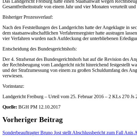
Das Landgericht Freiburg hatte einen Staatsanwalt wegen Rechtsbeugung
Gesamtfreiheitsstrafe von einem Jahr und vier Monaten verurteilt un
Bisheriger Prozessverlauf:
Nach den Feststellungen des Landgerichts hatte der Angeklagte in sec
dem staatsanwaltschaftlichen Verfahrensregister hatte austragen lassen
vier Verfahren wurden nach Aufdeckung der unterbliebenen Erledig
Entscheidung des Bundesgerichtshofs:
Der 4. Strafsenat des Bundesgerichtshofs hat auf die Revision des An
der Rechtsbeugung vom Landgericht nicht hinreichend festgestellt wa
und der Strafzumessung von einem zu großen Schuldumfang des Angek
verwiesen.
Vorinstanz:
Landgericht Freiburg – Urteil vom 25. Februar 2016 – 2 KLs 270 J
Quelle:
BGH PM 12.10.2017
Vorheriger Beitrag
Sonderbeauftragter Bruno Jost stellt Abschlussbericht zum Fall Anis 