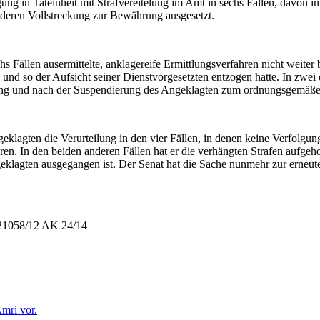
 in Tateinheit mit Strafvereitelung im Amt in sechs Fällen, davon in ei
d deren Vollstreckung zur Bewährung ausgesetzt.
hs Fällen ausermittelte, anklagereife Ermittlungsverfahren nicht weiter
 und so der Aufsicht seiner Dienstvorgesetzten entzogen hatte. In zwei d
ung und nach der Suspendierung des Angeklagten zum ordnungsgemäße
geklagten die Verurteilung in den vier Fällen, in denen keine Verfolgun
ren. In den beiden anderen Fällen hat er die verhängten Strafen aufge
lagten ausgegangen ist. Der Senat hat die Sache nunmehr zur erneut
s 21058/12 AK 24/14
Amri vor.