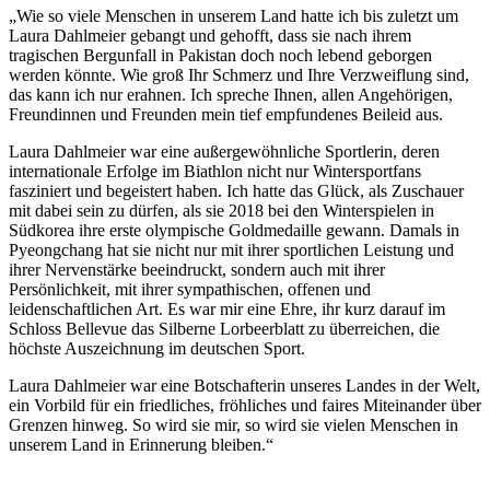
„Wie so viele Menschen in unserem Land hatte ich bis zuletzt um
Laura Dahlmeier gebangt und gehofft, dass sie nach ihrem
tragischen Bergunfall in Pakistan doch noch lebend geborgen
werden könnte. Wie groß Ihr Schmerz und Ihre Verzweiflung sind,
das kann ich nur erahnen. Ich spreche Ihnen, allen Angehörigen,
Freundinnen und Freunden mein tief empfundenes Beileid aus.
Laura Dahlmeier war eine außergewöhnliche Sportlerin, deren
internationale Erfolge im Biathlon nicht nur Wintersportfans
fasziniert und begeistert haben. Ich hatte das Glück, als Zuschauer
mit dabei sein zu dürfen, als sie 2018 bei den Winterspielen in
Südkorea ihre erste olympische Goldmedaille gewann. Damals in
Pyeongchang hat sie nicht nur mit ihrer sportlichen Leistung und
ihrer Nervenstärke beeindruckt, sondern auch mit ihrer
Persönlichkeit, mit ihrer sympathischen, offenen und
leidenschaftlichen Art. Es war mir eine Ehre, ihr kurz darauf im
Schloss Bellevue das Silberne Lorbeerblatt zu überreichen, die
höchste Auszeichnung im deutschen Sport.
Laura Dahlmeier war eine Botschafterin unseres Landes in der Welt,
ein Vorbild für ein friedliches, fröhliches und faires Miteinander über
Grenzen hinweg. So wird sie mir, so wird sie vielen Menschen in
unserem Land in Erinnerung bleiben.“