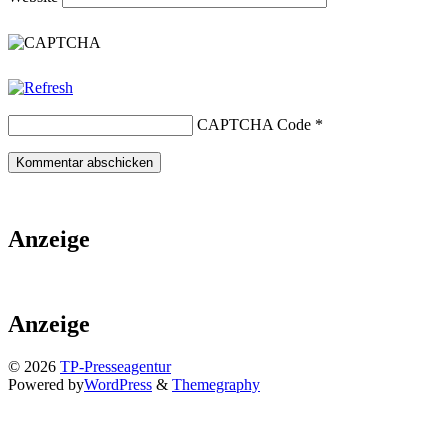
CAPTCHA Code
*
Anzeige
Anzeige
© 2026
TP-Presseagentur
Powered by
WordPress
&
Themegraphy