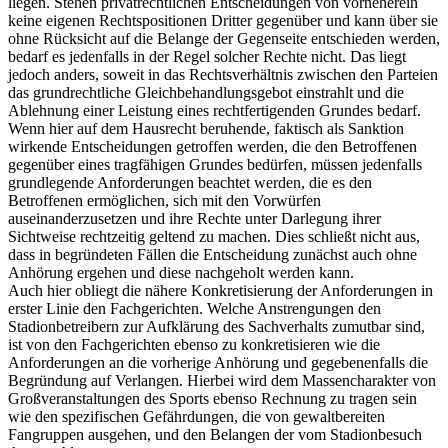
liegen. Stehen privatrechtlichen Entscheidungen von vorneherein
keine eigenen Rechtspositionen Dritter gegenüber und kann über sie
ohne Rücksicht auf die Belange der Gegenseite entschieden werden,
bedarf es jedenfalls in der Regel solcher Rechte nicht. Das liegt
jedoch anders, soweit in das Rechtsverhältnis zwischen den Parteien
das grundrechtliche Gleichbehandlungsgebot einstrahlt und die
Ablehnung einer Leistung eines rechtfertigenden Grundes bedarf.
Wenn hier auf dem Hausrecht beruhende, faktisch als Sanktion
wirkende Entscheidungen getroffen werden, die den Betroffenen
gegenüber eines tragfähigen Grundes bedürfen, müssen jedenfalls
grundlegende Anforderungen beachtet werden, die es den
Betroffenen ermöglichen, sich mit den Vorwürfen
auseinanderzusetzen und ihre Rechte unter Darlegung ihrer
Sichtweise rechtzeitig geltend zu machen. Dies schließt nicht aus,
dass in begründeten Fällen die Entscheidung zunächst auch ohne
Anhörung ergehen und diese nachgeholt werden kann.
Auch hier obliegt die nähere Konkretisierung der Anforderungen in
erster Linie den Fachgerichten. Welche Anstrengungen den
Stadionbetreibern zur Aufklärung des Sachverhalts zumutbar sind,
ist von den Fachgerichten ebenso zu konkretisieren wie die
Anforderungen an die vorherige Anhörung und gegebenenfalls die
Begründung auf Verlangen. Hierbei wird dem Massencharakter von
Großveranstaltungen des Sports ebenso Rechnung zu tragen sein
wie den spezifischen Gefährdungen, die von gewaltbereiten
Fangruppen ausgehen, und den Belangen der vom Stadionbesuch