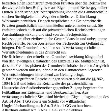
betreffen einen Rechtsstreit zwischen Privaten über die Reichweite
der zivilrechtlichen Befugnisse aus Eigentum und Besitz gegenüber
Dritten. Nach ständiger Rechtsprechung können die Grundrechte in
solchen Streitigkeiten im Wege der mittelbaren Drittwirkung
Wirksamkeit entfalten. Danach verpflichten die Grundrechte die
Privaten grundsätzlich nicht unmittelbar untereinander selbst. Sie
entfalten jedoch auch auf die privatrechtlichen Rechtsbeziehungen
Ausstrahlungswirkung und sind von den Fachgerichten,
insbesondere über zivilrechtliche Generalklauseln und unbestimmte
Rechtsbegriffe, bei der Auslegung des Fachrechts zur Geltung zu
bringen. Die Grundrechte strahlen so als verfassungsrechtliche
Wertentscheidungen in das Zivilrecht ein.
Die Reichweite der mittelbaren Grundrechtswirkung hängt dabei
von den jeweiligen Umständen des Einzelfalls ab. Maßgeblich ist,
dass die Freiheitssphären der Grundrechtsinhaber in einen Ausgleich
gebracht werden müssen, der die in den Grundrechten liegenden
Wertentscheidungen hinreichend zur Geltung bringt.
2. Die angegriffenen Entscheidungen stützen sich auf die §§ 862,
1004 BGB und leiten die Reichweite des privatrechtlichen
Hausrechts der Stadionbetreiber gegenüber Zugang begehrenden
Fußballfans aus Eigentums- und Besitzrechten her. Aus
verfassungsrechtlicher Sicht sind hierbei die Eigentumsgarantien des
Art. 14 Abs. 1 GG sowie ein Schutz vor willkürlicher
Ungleichbehandlung nach Art. 3 Abs. 1 GG zu beachten.
Allerdings enthält Art. 3 Abs. 1 GG kein objektives