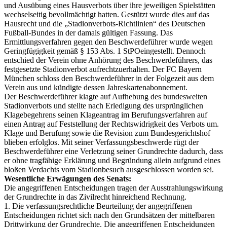
und Ausübung eines Hausverbots über ihre jeweiligen Spielstätten
wechselseitig bevollmächtigt hatten. Gestützt wurde dies auf das
Hausrecht und die „Stadionverbots-Richtlinien“ des Deutschen
Fußball-Bundes in der damals gültigen Fassung. Das
Ermittlungsverfahren gegen den Beschwerdeführer wurde wegen
Geringfügigkeit gemäß § 153 Abs. 1 StPOeingestellt. Dennoch
entschied der Verein ohne Anhörung des Beschwerdeführers, das
festgesetzte Stadionverbot aufrechtzuerhalten. Der FC Bayern
München schloss den Beschwerdeführer in der Folgezeit aus dem
Verein aus und kündigte dessen Jahreskartenabonnement.
Der Beschwerdeführer klagte auf Aufhebung des bundesweiten
Stadionverbots und stellte nach Erledigung des ursprünglichen
Klagebegehrens seinen Klageantrag im Berufungsverfahren auf
einen Antrag auf Feststellung der Rechtswidrigkeit des Verbots um.
Klage und Berufung sowie die Revision zum Bundesgerichtshof
blieben erfolglos. Mit seiner Verfassungsbeschwerde rügt der
Beschwerdeführer eine Verletzung seiner Grundrechte dadurch, dass
er ohne tragfähige Erklärung und Begründung allein aufgrund eines
bloßen Verdachts vom Stadionbesuch ausgeschlossen worden sei.
Wesentliche Erwägungen des Senats:
Die angegriffenen Entscheidungen tragen der Ausstrahlungswirkung
der Grundrechte in das Zivilrecht hinreichend Rechnung.
1. Die verfassungsrechtliche Beurteilung der angegriffenen
Entscheidungen richtet sich nach den Grundsätzen der mittelbaren
Drittwirkung der Grundrechte. Die angegriffenen Entscheidungen