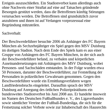
Ereignis auszuschließen. Ein Stadionverbot kann allerdings auch
ohne Nachweis einer Straftat auf eine auf Tatsachen gründende
Besorgnis gestützt werden, dass die Betroffenen künftig Störungen
verursachen werden. Die Betroffenen sind grundsätzlich zuvor
anzuhören und ihnen ist auf Verlangen vorprozessual eine
Begründung mitzuteilen.
Sachverhalt:
Der Beschwerdeführer besuchte 2006 als Anhänger des FC Bayern
München als Sechzehnjähriger ein Spiel gegen den MSV Duisburg
im dortigen Stadion. Nach dem Ende des Spiels kam es aus einer
Gruppe von Anhängern des FC Bayern München, in der sich auch
der Beschwerdeführer befand, zu verbalen und körperlichen
Auseinandersetzungen mit Anhängern des MSV Duisburg, wobei
Personen- und Sachschäden entstanden. In der Folge wurden etwa
50 Personen, darunter der Beschwerdeführer, zur Feststellung der
Personalien in polizeilichen Gewahrsam genommen. Gegen den
Beschwerdeführer wurde ein Ermittlungsverfahren wegen
Landfriedensbruchs eingeleitet. Daraufhin sprach der MSV
Duisburg auf Anregung des örtlichen Polizeipräsidiums ein
bundesweites Stadionverbot bis Juni 2008 aus. Er handelte insoweit
im Namen des Deutschen Fußballbundes e. V., des Ligaverbandes
sowie sämtlicher Vereine der Fußball-Bundesliga, die sich für die
Festsetzung solcher Verbote sowie zur Inhaberschaft des Hausrechts