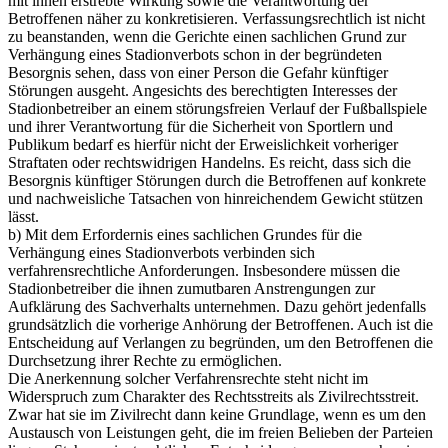
mit ihnen erstrebte Wirkung sowie die Verantwortung der
Betroffenen näher zu konkretisieren. Verfassungsrechtlich ist nicht
zu beanstanden, wenn die Gerichte einen sachlichen Grund zur
Verhängung eines Stadionverbots schon in der begründeten
Besorgnis sehen, dass von einer Person die Gefahr künftiger
Störungen ausgeht. Angesichts des berechtigten Interesses der
Stadionbetreiber an einem störungsfreien Verlauf der Fußballspiele
und ihrer Verantwortung für die Sicherheit von Sportlern und
Publikum bedarf es hierfür nicht der Erweislichkeit vorheriger
Straftaten oder rechtswidrigen Handelns. Es reicht, dass sich die
Besorgnis künftiger Störungen durch die Betroffenen auf konkrete
und nachweisliche Tatsachen von hinreichendem Gewicht stützen
lässt.
b) Mit dem Erfordernis eines sachlichen Grundes für die
Verhängung eines Stadionverbots verbinden sich
verfahrensrechtliche Anforderungen. Insbesondere müssen die
Stadionbetreiber die ihnen zumutbaren Anstrengungen zur
Aufklärung des Sachverhalts unternehmen. Dazu gehört jedenfalls
grundsätzlich die vorherige Anhörung der Betroffenen. Auch ist die
Entscheidung auf Verlangen zu begründen, um den Betroffenen die
Durchsetzung ihrer Rechte zu ermöglichen.
Die Anerkennung solcher Verfahrensrechte steht nicht im
Widerspruch zum Charakter des Rechtsstreits als Zivilrechtsstreit.
Zwar hat sie im Zivilrecht dann keine Grundlage, wenn es um den
Austausch von Leistungen geht, die im freien Belieben der Parteien