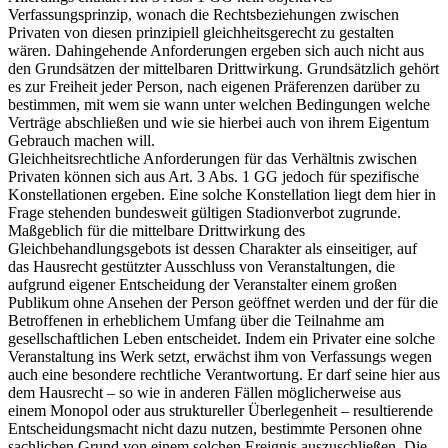
Verfassungsprinzip, wonach die Rechtsbeziehungen zwischen
Privaten von diesen prinzipiell gleichheitsgerecht zu gestalten
wären. Dahingehende Anforderungen ergeben sich auch nicht aus
den Grundsätzen der mittelbaren Drittwirkung. Grundsätzlich gehört
es zur Freiheit jeder Person, nach eigenen Präferenzen darüber zu
bestimmen, mit wem sie wann unter welchen Bedingungen welche
Verträge abschließen und wie sie hierbei auch von ihrem Eigentum
Gebrauch machen will.
Gleichheitsrechtliche Anforderungen für das Verhältnis zwischen
Privaten können sich aus Art. 3 Abs. 1 GG jedoch für spezifische
Konstellationen ergeben. Eine solche Konstellation liegt dem hier in
Frage stehenden bundesweit gültigen Stadionverbot zugrunde.
Maßgeblich für die mittelbare Drittwirkung des
Gleichbehandlungsgebots ist dessen Charakter als einseitiger, auf
das Hausrecht gestützter Ausschluss von Veranstaltungen, die
aufgrund eigener Entscheidung der Veranstalter einem großen
Publikum ohne Ansehen der Person geöffnet werden und der für die
Betroffenen in erheblichem Umfang über die Teilnahme am
gesellschaftlichen Leben entscheidet. Indem ein Privater eine solche
Veranstaltung ins Werk setzt, erwächst ihm von Verfassungs wegen
auch eine besondere rechtliche Verantwortung. Er darf seine hier aus
dem Hausrecht – so wie in anderen Fällen möglicherweise aus
einem Monopol oder aus struktureller Überlegenheit – resultierende
Entscheidungsmacht nicht dazu nutzen, bestimmte Personen ohne
sachlichen Grund von einem solchen Ereignis auszuschließen. Die