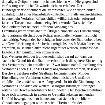
damaligen Zeitpunkt noch nicht entschieden war. Hiergegen sind
verfassungsrechtliche Einwände nicht zu erheben. Der
Bundesgerichtshof enthebt die Veranstalter, wie er ausdrücklich
ausführt, nicht einer Plausibilitätskontrolle, um Fälle auszuschließen,
in denen ein Verfahren offensichtlich willkürlich oder aufgrund
falscher Tatsachenannahmen eingeleitet wurde. Dass sich die
Stadionbetreiber bei noch offenem Ausgang des
Ermittlungsverfahrens aber im Übrigen zunächst der Einschätzung
der Staatsanwaltschaft oder Polizei anschließen können, ist nicht
sachwidrig. Wegen des berechtigten Interesses der Stadionbetreiber,
zur Gewährleistung der Sicherheit möglichst rasch Maßnahmen zu
ergreifen, muss ihnen auch nicht zugemutet werden, zunächst das
Ergebnis der Ermittlungen abzuwarten.
Des Weiteren stellt der Bundesgerichtshof darauf ab, dass der
sachliche Grund für das Stadionverbot durch die spätere Einstellung
des Verfahrens nicht entfallen sei. Zwar könne nach Einstellung des
Verfahrens nach § 153 StPO nicht angenommen werden, dass der
Beschwerdeführer selbst Straftaten begangen habe. Mit der
Einstellung des Verfahrens seien jedoch nicht die Umstände
entfallen, die zunächst den Anfangsverdacht für die Einleitung des
Verfahrens und auch die weitere Besorgnis künftiger Störungen
seitens des Beschwerdeführers begründeten. Der Beschwerdeführer
habe sich wissentlich in einem zu Gewalttätigkeiten neigenden
Umfeld bewegt, aus dem heraus auch tatsächlich erhebliche
Gewalttaten begangen worden seien. Hierin durfte der