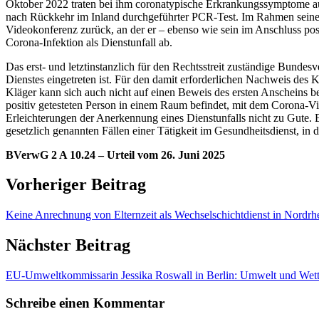
Oktober 2022 traten bei ihm coronatypische Erkrankungssymptome au
nach Rückkehr im Inland durchgeführter PCR-Test. Im Rahmen seiner D
Videokonferenz zurück, an der er – ebenso wie sein im Anschluss po
Corona-Infektion als Dienstunfall ab.
Das erst- und letztinstanzlich für den Rechtsstreit zuständige Bunde
Dienstes eingetreten ist. Für den damit erforderlichen Nachweis des 
Kläger kann sich auch nicht auf einen Beweis des ersten Anscheins ber
positiv getesteten Person in einem Raum befindet, mit dem Corona-V
Erleichterungen der Anerkennung eines Dienstunfalls nicht zu Gute. 
gesetzlich genannten Fällen einer Tätigkeit im Gesundheitsdienst, in
BVerwG 2 A 10.24 – Urteil vom 26. Juni 2025
Vorheriger Beitrag
Keine Anrechnung von Elternzeit als Wechselschichtdienst in Nordrh
Nächster Beitrag
EU-Umweltkommissarin Jessika Roswall in Berlin: Umwelt und Wett
Schreibe einen Kommentar