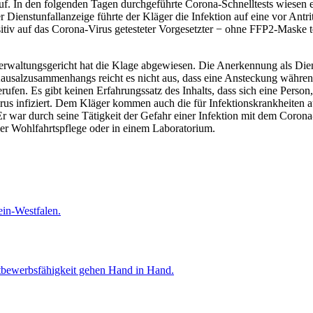
f. In den folgenden Tagen durchgeführte Corona-Schnelltests wiesen
ienstunfallanzeige führte der Kläger die Infektion auf eine vor Antri
sitiv auf das Corona-Virus getesteter Vorgesetzter − ohne FFP2-Maske 
sverwaltungsgericht hat die Klage abgewiesen. Die Anerkennung als Dien
Kausalzusammenhangs reicht es nicht aus, dass eine Ansteckung während
ufen. Es gibt keinen Erfahrungssatz des Inhalts, dass sich eine Person
irus infiziert. Dem Kläger kommen auch die für Infektionskrankheiten
Er war durch seine Tätigkeit der Gefahr einer Infektion mit dem Coron
 der Wohlfahrtspflege oder in einem Laboratorium.
ein-Westfalen.
bewerbsfähigkeit gehen Hand in Hand.