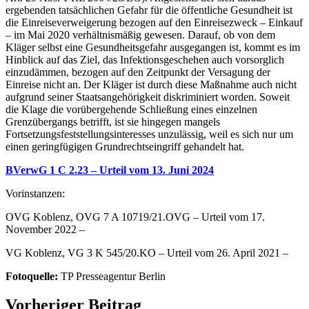
ergebenden tatsächlichen Gefahr für die öffentliche Gesundheit ist
die Einreiseverweigerung bezogen auf den Einreisezweck – Einkauf
– im Mai 2020 verhältnismäßig gewesen. Darauf, ob von dem
Kläger selbst eine Gesundheitsgefahr ausgegangen ist, kommt es im
Hinblick auf das Ziel, das Infektionsgeschehen auch vorsorglich
einzudämmen, bezogen auf den Zeitpunkt der Versagung der
Einreise nicht an. Der Kläger ist durch diese Maßnahme auch nicht
aufgrund seiner Staatsangehörigkeit diskriminiert worden. Soweit
die Klage die vorübergehende Schließung eines einzelnen
Grenzübergangs betrifft, ist sie hingegen mangels
Fortsetzungsfeststellungsinteresses unzulässig, weil es sich nur um
einen geringfügigen Grundrechtseingriff gehandelt hat.
BVerwG 1 C 2.23 – Urteil vom 13. Juni 2024
Vorinstanzen:
OVG Koblenz, OVG 7 A 10719/21.OVG – Urteil vom 17.
November 2022 –
VG Koblenz, VG 3 K 545/20.KO – Urteil vom 26. April 2021 –
Fotoquelle:
TP Presseagentur Berlin
Vorheriger Beitrag