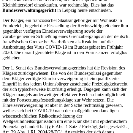
Kleinblittersdorf einzukaufen, war rechtmäßig. Dies hat das
Bundesverwaltungsgericht
in Leipzig heute entschieden.
Der Kläger, ein französischer Staatsangehöriger mit Wohnsitz in
Frankreich, begehrt die Feststellung der Rechtswidrigkeit einer ihm
gegenüber verfügten Einreiseverweigerung sowie der
vorübergehenden Schließung eines Grenzübergangs an der deutsch-
französischen Grenze bei Saarbrücken als Reaktion auf die
Ausbreitung des Virus COVID-19 im Bundesgebiet im Frühjahr
2020. Die darauf gerichtete Klage ist in den Vorinstanzen erfolglos
geblieben.
Der 1. Senat des Bundesverwaltungsgerichts hat die Revision des
Klägers zurückgewiesen. Die von der Bundespolizei gegenüber
dem Kläger verfügte Einreiseverweigerung ist ein qualifizierter
Eingriff in das jedem Unionsbürger zustehende Freizügigkeitsrecht,
der sich typischerweise kurzfristig erledigt. Dagegen kann sich der
Kläger mangels anderweitiger effektiver Rechtsschutzmöglichkeit
mit der Fortsetzungsfeststellungsklage zur Wehr setzen. Die
Einreiseverweigerung ist aber in der Sache rechtmäßig gewesen,
weil es sich bei COVID-19 nach der maßgeblichen damaligen
wissenschaftlichen Risikoeinschätzung der
Weltgesundheitsorganisation um eine Krankheit mit epidemischem
Potenzial gehandelt hat (§ 6 Abs. 1 Satz 2 Freizügigkeitsgesetz/EU,
Art. 29 Abs. 1 RL 2004/28/EG). Angesichts der sich daraus