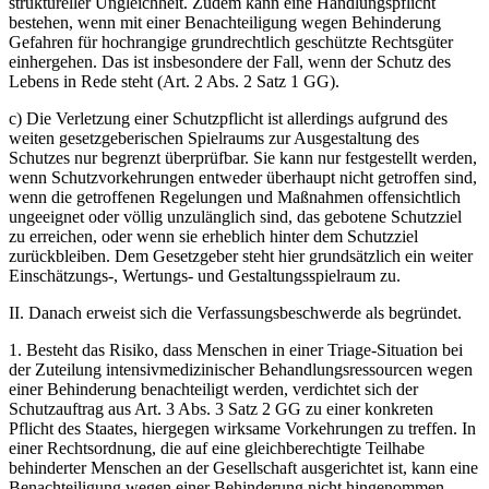
struktureller Ungleichheit. Zudem kann eine Handlungspflicht
bestehen, wenn mit einer Benachteiligung wegen Behinderung
Gefahren für hochrangige grundrechtlich geschützte Rechtsgüter
einhergehen. Das ist insbesondere der Fall, wenn der Schutz des
Lebens in Rede steht (Art. 2 Abs. 2 Satz 1 GG).
c) Die Verletzung einer Schutzpflicht ist allerdings aufgrund des
weiten gesetzgeberischen Spielraums zur Ausgestaltung des
Schutzes nur begrenzt überprüfbar. Sie kann nur festgestellt werden,
wenn Schutzvorkehrungen entweder überhaupt nicht getroffen sind,
wenn die getroffenen Regelungen und Maßnahmen offensichtlich
ungeeignet oder völlig unzulänglich sind, das gebotene Schutzziel
zu erreichen, oder wenn sie erheblich hinter dem Schutzziel
zurückbleiben. Dem Gesetzgeber steht hier grundsätzlich ein weiter
Einschätzungs-, Wertungs- und Gestaltungsspielraum zu.
II. Danach erweist sich die Verfassungsbeschwerde als begründet.
1. Besteht das Risiko, dass Menschen in einer Triage-Situation bei
der Zuteilung intensivmedizinischer Behandlungsressourcen wegen
einer Behinderung benachteiligt werden, verdichtet sich der
Schutzauftrag aus Art. 3 Abs. 3 Satz 2 GG zu einer konkreten
Pflicht des Staates, hiergegen wirksame Vorkehrungen zu treffen. In
einer Rechtsordnung, die auf eine gleichberechtigte Teilhabe
behinderter Menschen an der Gesellschaft ausgerichtet ist, kann eine
Benachteiligung wegen einer Behinderung nicht hingenommen