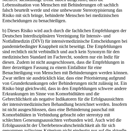
Lebenssituation von Menschen mit Behinderungen oft sachlich
falsch beurteilt werde und eine unbewusste Stereotypisierung das
Risiko mit sich bringe, behinderte Menschen bei medizinischen
Entscheidungen zu benachteiligen.
b) Dieses Risiko wird auch durch die fachlichen Empfehlungen der
Deutschen Interdisziplinären Vereinigung für Intensiv- und
Notfallmedizin (DIVI) für intensivmedizinische Entscheidungen bei
pandemiebedingter Knappheit nicht beseitigt. Die Empfehlungen
sind rechtlich nicht verbindlich und auch kein Synonym für den
medizinischen Standard im Fachrecht, sondern nur ein Indiz für
diesen. Zudem ist nicht ausgeschlossen, dass die Empfehlungen in
ihrer derzeitigen Fassung zu einem Einfallstor für eine
Benachteiligung von Menschen mit Behinderungen werden können.
Zwar stellen sie ausdrücklich klar, dass eine Priorisierung aufgrund
von Grunderkrankungen oder Behinderungen nicht zulässig ist. Ein
Risiko birgt gleichwohl, dass in den Empfehlungen schwere andere
Erkrankungen im Sinne von Komorbiditäten und die
Gebrechlichkeit als negative Indikatoren für die Erfolgsaussichten
der intensivmedizinischen Behandlung bezeichnet werden. Insofern
ist nicht ausgeschlossen, dass eine Behinderung pauschal mit
Komorbiditäten in Verbindung gebracht oder stereotyp mit
schlechten Genesungsaussichten verbunden wird. Auch wird die
Erfolgsaussicht der Überlebenswahrscheinlichkeit als für sich
genommen zulässiges Kriterium nicht eindeutig nur auf die aktuelle