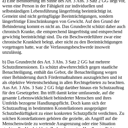
a) Eine Behinderung im Sinne des Art. 3 Abs. 3 Satz 2 GG liegt vor,
wenn eine Person in der Fähigkeit zur individuellen und
selbstständigen Lebensführung längerfristig beeinträchtigt ist.
Gemeint sind nicht geringfügige Beeinträchtigungen, sondern
längerfristige Einschränkungen von Gewicht. Auf den Grund der
Behinderung kommt es nicht an. Das Grundrecht schützt daher auch
chronisch Kranke, die entsprechend längerfristig und entsprechend
gewichtig beeinträchtigt sind. Da ein Beschwerdeführer zwar eine
chronische Krankheit belegt, aber nicht zu den Beeinträchtigungen
vorgetragen hatte, war die Verfassungsbeschwerde insoweit
unzulässig.
b) Das Grundrecht des Art. 3 Abs. 3 Satz 2 GG hat mehrere
Schutzdimensionen. Es schützt abwehrrechtlich gegen staatliche
Benachteiligung, enthält das Gebot, die Benachteiligung wegen
einer Behinderung durch Fördermaßnahmen auszugleichen und ist
als objektive Wertentscheidung in allen Rechtsgebieten zu beachten.
Aus Art. 3 Abs. 3 Satz 2 GG folgt darüber hinaus ein Schutzauftrag
für den Gesetzgeber. Ihn trifft damit keine umfassende, auf die
gesamte Lebenswirklichkeit behinderter Menschen und ihres
Umfelds bezogene Handlungspflicht. Doch kann sich der
Schutzauftrag in bestimmten Konstellationen ausgeprägter
Schutzbedürftigkeit zu einer konkreten Schutzpflicht verdichten. Zu
solchen Konstellationen gehören die gezielte, als Angriff auf die
Menschenwürde zu wertende Ausgrenzung oder eine Situation