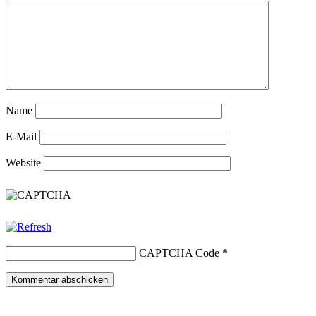
Name
E-Mail
Website
CAPTCHA Code
*