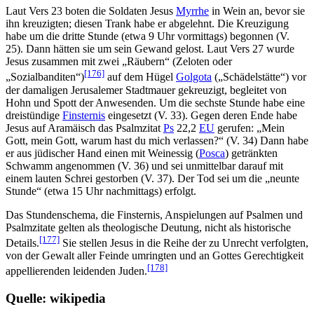
Laut Vers 23 boten die Soldaten Jesus
Myrrhe
in Wein an, bevor sie
ihn kreuzigten; diesen Trank habe er abgelehnt. Die Kreuzigung
habe um die dritte Stunde (etwa 9 Uhr vormittags) begonnen (V.
25). Dann hätten sie um sein Gewand gelost. Laut Vers 27 wurde
Jesus zusammen mit zwei „Räubern“ (Zeloten oder
[176]
„Sozialbanditen“)
auf dem Hügel
Golgota
(„Schädelstätte“) vor
der damaligen Jerusalemer Stadtmauer gekreuzigt, begleitet von
Hohn und Spott der Anwesenden. Um die sechste Stunde habe eine
dreistündige
Finsternis
eingesetzt (V. 33). Gegen deren Ende habe
Jesus auf Aramäisch das Psalmzitat
Ps
22,2
EU
gerufen: „Mein
Gott, mein Gott, warum hast du mich verlassen?“ (V. 34) Dann habe
er aus jüdischer Hand einen mit Weinessig (
Posca
) getränkten
Schwamm angenommen (V. 36) und sei unmittelbar darauf mit
einem lauten Schrei gestorben (V. 37). Der Tod sei um die „neunte
Stunde“ (etwa 15 Uhr nachmittags) erfolgt.
Das Stundenschema, die Finsternis, Anspielungen auf Psalmen und
Psalmzitate gelten als theologische Deutung, nicht als historische
[177]
Details.
Sie stellen Jesus in die Reihe der zu Unrecht verfolgten,
von der Gewalt aller Feinde umringten und an Gottes Gerechtigkeit
[178]
appellierenden leidenden Juden.
Quelle: wikipedia