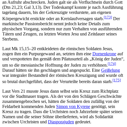
an Aufruhr abschrecken. Juden galt sie als Verfluchtsein durch Gott
(Dtn 21,23; Gal 3,13). Der Todeskampf konnte je nach Ausführung
tagelang dauern, bis der Gekreuzigte verdurstete, am eigenen
[173]
Körpergewicht erstickte oder an Kreislaufversagen starb.
Der
markinische Passionsbericht nennt jedoch keine Details zum
physischen Vorgang, sondern nur zum Verhalten von ausführenden
Tätern und Zeugen, zu letzten Worten Jesu und Zeitdauer seines
Sterbens.
Laut Mk 15,15–20 entkleideten die römischen Soldaten Jesus,
zogen ihm ein Purpurgewand an, setzten ihm eine
Dornenkrone
auf
und verspotteten ihn gemäß dem Pilatusurteil als „König der Juden“,
[174]
um so die messianische Hoffnung der Juden zu verhöhnen.
Darauf hätten sie ihn geschlagen und angespuckt. Eine
Geißelung
war integraler Bestandteil der römischen Kreuzigung und wurde oft
[175]
so brutal durchgeführt, dass der Verurteilte bereits daran starb.
Laut Vers 21 musste Jesus dann selbst sein Kreuz zum Richtplatz
vor die Stadtmauer tragen. Als der von den Schlägen Geschwächte
zusammengebrochen sei, hätten die Soldaten den zufällig von der
Feldarbeit kommenden Juden
Simon von Kyrene
genötigt, sein
Kreuz zu tragen. Dass die Urchristen noch Jahrzehnte später seinen
Namen und die seiner Söhne überlieferten, wird als Solidarität
zwischen Urchristen und
Diasporajuden
gedeutet.