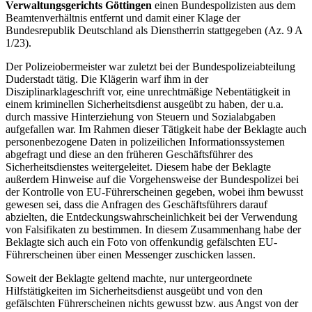
Verwaltungsgerichts Göttingen
einen Bundespolizisten aus dem
Beamtenverhältnis entfernt und damit einer Klage der
Bundesrepublik Deutschland als Dienstherrin stattgegeben (Az. 9 A
1/23).
Der Polizeiobermeister war zuletzt bei der Bundespolizeiabteilung
Duderstadt tätig. Die Klägerin warf ihm in der
Disziplinarklageschrift vor, eine unrechtmäßige Nebentätigkeit in
einem kriminellen Sicherheitsdienst ausgeübt zu haben, der u.a.
durch massive Hinterziehung von Steuern und Sozialabgaben
aufgefallen war. Im Rahmen dieser Tätigkeit habe der Beklagte auch
personenbezogene Daten in polizeilichen Informationssystemen
abgefragt und diese an den früheren Geschäftsführer des
Sicherheitsdienstes weitergeleitet. Diesem habe der Beklagte
außerdem Hinweise auf die Vorgehensweise der Bundespolizei bei
der Kontrolle von EU-Führerscheinen gegeben, wobei ihm bewusst
gewesen sei, dass die Anfragen des Geschäftsführers darauf
abzielten, die Entdeckungswahrscheinlichkeit bei der Verwendung
von Falsifikaten zu bestimmen. In diesem Zusammenhang habe der
Beklagte sich auch ein Foto von offenkundig gefälschten EU-
Führerscheinen über einen Messenger zuschicken lassen.
Soweit der Beklagte geltend machte, nur untergeordnete
Hilfstätigkeiten im Sicherheitsdienst ausgeübt und von den
gefälschten Führerscheinen nichts gewusst bzw. aus Angst von der