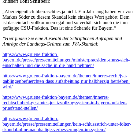
kritisiert
Toni Schuberl
:
„Aber eigentlich überrascht es ja nicht: Ein Jahr lang haben wir von
Markus Söder zu diesem Skandal kein einziges Wort gehört. Dem
ist das einfach vollkommen egal und so verhält sich auch die ihm
gefügige CSU-Fraktion. Das ist eine Schande für Bayern.“
*Hier finden Sie eine Auswahl der Schriftlichen Anfragen und
Anträge der Landtags-Grünen zum JVA-Skandal:
https://www.gruene-fraktion-
bayern.de/presse/pressemitteilungen/ministerpraesident-muss-sich-
einschalten-und-die-sache-in-die-hand-nehmen/
https://www.gruene-fraktion-bayern.de/themen/inneres-recht/jva-
gablingenbefuerchten-dass-aufarbeitung-nur-halbherzig-betrieben-
wird/
https://www.gruene-fraktion-bayern.de/themen/inneres-
recht/schuberl-gesamtes-justizvollzugssystem-in-bayern-auf-den-
pruefstand-stellen/
https://www.gruene-fraktion-
bayern.de/presse/pressemitteilungen/kein-schlussstrich-unter-folter-
skandal-ohne-nachhaltige-verbesserungen-im-system/