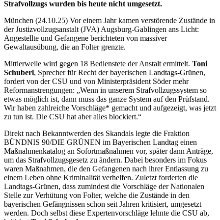
Strafvollzugs wurden bis heute nicht umgesetzt.
München (24.10.25) Vor einem Jahr kamen verstörende Zustände in
der Justizvollzugsanstalt (JVA) Augsburg-Gablingen ans Licht:
Angestellte und Gefangene berichteten von massiver
Gewaltausübung, die an Folter grenzte.
Mittlerweile wird gegen 18 Bedienstete der Anstalt ermittelt.
Toni
Schuberl
, Sprecher für Recht der bayerischen Landtags-Grünen,
fordert von der CSU und von Ministerpräsident Söder mehr
Reformanstrengungen: „Wenn in unserem Strafvollzugssystem so
etwas möglich ist, dann muss das ganze System auf den Prüfstand.
Wir haben zahlreiche Vorschläge* gemacht und aufgezeigt, was jetzt
zu tun ist. Die CSU hat aber alles blockiert.“
Direkt nach Bekanntwerden des Skandals legte die Fraktion
BÜNDNIS 90/DIE GRÜNEN im Bayerischen Landtag einen
Maßnahmenkatalog an Sofortmaßnahmen vor, später dann Anträge,
um das Strafvollzugsgesetz zu ändern. Dabei besonders im Fokus
waren Maßnahmen, die den Gefangenen nach ihrer Entlassung zu
einem Leben ohne Kriminalität verhelfen. Zuletzt forderten die
Landtags-Grünen, dass zumindest die Vorschläge der Nationalen
Stelle zur Verhütung von Folter, welche die Zustände in den
bayerischen Gefängnissen schon seit Jahren kritisiert, umgesetzt
werden. Doch selbst diese Expertenvorschläge lehnte die CSU ab,