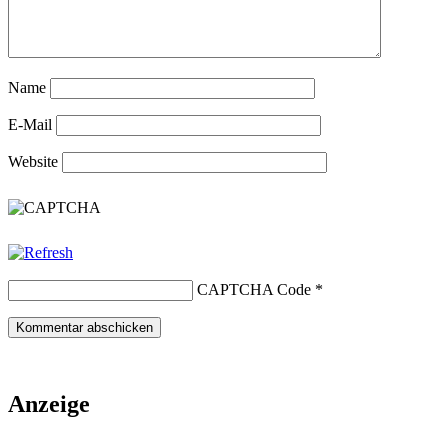
Name
E-Mail
Website
CAPTCHA Code
*
Anzeige