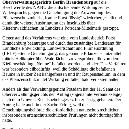
Oberverwaltungsgerichts Berlin-Brandenburg
auf die
Beschwerde des NABU die aufschiebende Wirkung seines
Widerspruchs gegen die Genehmigung der Anwendung des
Pflanzenschutzmittels „Karate Forst flüssig“ wiederhergestellt und
damit die weitere Ausbringung des Insektizids über
Kiefernwaldflächen im Landkreis Potsdam-Mittelmark gestoppt.
Gegenstand des Verfahrens war eine vom Landesbetrieb Forst
Brandenburg beantragte und durch das zuständige Landesamt für
Ländliche Entwicklung, Landwirtschaft und Flurneuordnung
(LELF) erteilte Genehmigung, das genannte Pflanzenschutzmittel
mittels Helikopter über Waldflächen zu versprühen, die von dem
Kiefernschädling „Nonne“ befallen worden sind. der. Das Verfahren
war besonders eilbedürftig, weil die Schädlinge die befallenen
Bäume in kurzer Zeit kahlgefressen und ihr Raupenstadium, in dem
das Pflanzenschutzmittel Wirkung entfaltet, bald verlassen hätten.
Anders als das Verwaltungsgericht Potsdam hat der 11. Senat des
Oberverwaltungsgerichts den Antrag (sogenannte Verbandsklage)
nach dem Umwelt-Rechtsbehelfsgesetz für zulässig gehalten. Der
Antrag hatte auch in der Sache Erfolg, weil die
Genehmigungsbehörde die erforderlichen naturschutzrechtlichen,
insbesondere artenschutzrechtlichen Prüfungen nicht durchgeführt
hatte.