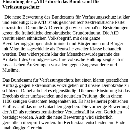
Einstufung der „AfD“ durch das Bundesamt für
Verfassungsschutz:
„Die neue Bewertung des Bundesamts für Verfassungsschutz ist klar
und eindeutig: Die AfD ist als gesichert rechtsextremistische Partei
einzustufen. Denn die AfD verfolgt erwiesenermaßen Bestrebungen
gegen die freiheitliche demokratische Grundordnung. Die AfD
vertritt einen ethnischen Volksbegriff, mit dem ganze
Bevölkerungsgruppen diskriminiert und Bürgerinnen und Bürger
mit Migrationsgeschichte als Deutsche zweiter Klasse behandelt
werden. Das widerspricht klar der Menschenwürdegarantie des
Artikels 1 des Grundgesetzes. Ihre völkische Haltung zeigt sich in
rassistischen Äußerungen vor allem gegen Zugewanderte und
Muslime.
Das Bundesamt für Verfassungsschutz hat einen klaren gesetzlichen
Auftrag, gegen Extremismus vorzugehen und unsere Demokratie zu
schützen. Dabei arbeitet es eigenständig. Die neue Einstufung ist das
Ergebnis einer umfassenden und neutralen Prüfung, die in einem
1100-seitigen Gutachten festgehalten ist. Es hat keinerlei politischen
Einfluss auf das neue Gutachten gegeben. Die vorherige Bewertung
der AfD als rechtsextremistischer Verdachtsfall ist von Gerichten
bestätigt worden. Auch die neue Bewertung wird sicherlich
gerichtlich überprüft werden. Im Rechtsstaat entscheiden am Ende
unabhängige Gerichte.“