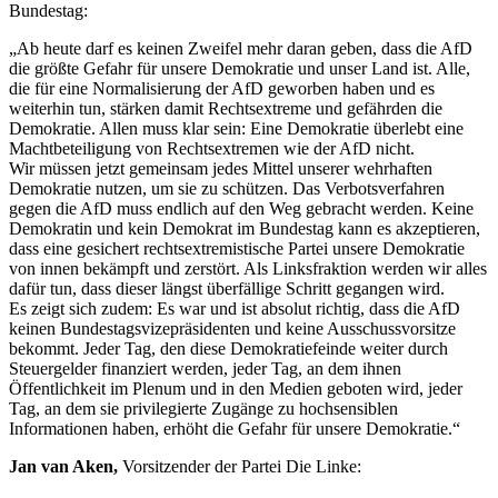
Bundestag:
„Ab heute darf es keinen Zweifel mehr daran geben, dass die AfD
die größte Gefahr für unsere Demokratie und unser Land ist. Alle,
die für eine Normalisierung der AfD geworben haben und es
weiterhin tun, stärken damit Rechtsextreme und gefährden die
Demokratie. Allen muss klar sein: Eine Demokratie überlebt eine
Machtbeteiligung von Rechtsextremen wie der AfD nicht.
Wir müssen jetzt gemeinsam jedes Mittel unserer wehrhaften
Demokratie nutzen, um sie zu schützen. Das Verbotsverfahren
gegen die AfD muss endlich auf den Weg gebracht werden. Keine
Demokratin und kein Demokrat im Bundestag kann es akzeptieren,
dass eine gesichert rechtsextremistische Partei unsere Demokratie
von innen bekämpft und zerstört. Als Linksfraktion werden wir alles
dafür tun, dass dieser längst überfällige Schritt gegangen wird.
Es zeigt sich zudem: Es war und ist absolut richtig, dass die AfD
keinen Bundestagsvizepräsidenten und keine Ausschussvorsitze
bekommt. Jeder Tag, den diese Demokratiefeinde weiter durch
Steuergelder finanziert werden, jeder Tag, an dem ihnen
Öffentlichkeit im Plenum und in den Medien geboten wird, jeder
Tag, an dem sie privilegierte Zugänge zu hochsensiblen
Informationen haben, erhöht die Gefahr für unsere Demokratie.“
Jan van Aken,
Vorsitzender der Partei Die Linke: