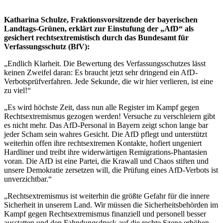
Katharina Schulze, Fraktionsvorsitzende der bayerischen
Landtags-Grünen, erklärt zur Einstufung der „AfD“ als
gesichert rechtsextremistisch durch das Bundesamt für
Verfassungsschutz (BfV):
„Endlich Klarheit. Die Bewertung des Verfassungsschutzes lässt
keinen Zweifel daran: Es braucht jetzt sehr dringend ein AfD-
Verbotsprüfverfahren. Jede Sekunde, die wir hier verlieren, ist eine
zu viel!“
„Es wird höchste Zeit, dass nun alle Register im Kampf gegen
Rechtsextremismus gezogen werden! Versuche zu verschleiern gibt
es nicht mehr. Das AfD-Personal in Bayern zeigt schon lange bar
jeder Scham sein wahres Gesicht. Die AfD pflegt und unterstützt
weiterhin offen ihre rechtsextremen Kontakte, hofiert ungeniert
Hardliner und treibt ihre widerwärtigen Remigrations-Phantasien
voran. Die AfD ist eine Partei, die Krawall und Chaos stiften und
unsere Demokratie zersetzen will, die Prüfung eines AfD-Verbots ist
unverzichtbar.“
„Rechtsextremismus ist weiterhin die größte Gefahr für die innere
Sicherheit in unserem Land. Wir müssen die Sicherheitsbehörden im
Kampf gegen Rechtsextremismus finanziell und personell besser
ausstatten und den Fahndungsdruck auf die rechte Szene erhöhen.