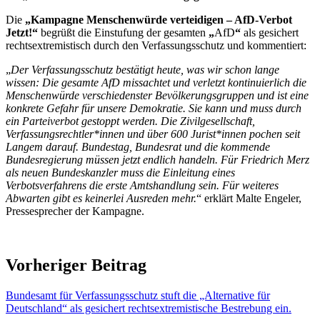
Die
„Kampagne Menschenwürde verteidigen – AfD-Verbot
Jetzt!“
begrüßt die Einstufung der gesamten
„
AfD
“
als gesichert
rechtsextremistisch durch den Verfassungsschutz und kommentiert:
„
Der Verfassungsschutz bestätigt heute, was wir schon lange
wissen: Die gesamte AfD missachtet und verletzt kontinuierlich die
Menschenwürde verschiedenster Bevölkerungsgruppen und ist eine
konkrete Gefahr für unsere Demokratie. Sie kann und muss durch
ein Parteiverbot gestoppt werden. Die Zivilgesellschaft,
Verfassungsrechtler*innen und über 600 Jurist*innen pochen seit
Langem darauf. Bundestag, Bundesrat und die kommende
Bundesregierung müssen jetzt endlich handeln. Für Friedrich Merz
als neuen Bundeskanzler muss die Einleitung eines
Verbotsverfahrens die erste Amtshandlung sein. Für weiteres
Abwarten gibt es keinerlei Ausreden mehr.
“ erklärt Malte Engeler,
Pressesprecher der Kampagne.
Vorheriger Beitrag
Bundesamt für Verfassungsschutz stuft die „Alternative für
Deutschland“ als gesichert rechtsextremistische Bestrebung ein.