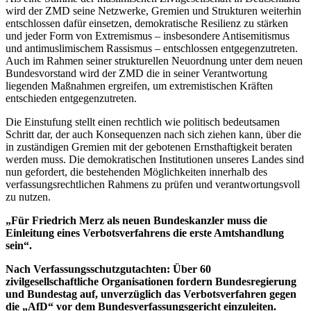
wird der ZMD seine Netzwerke, Gremien und Strukturen weiterhin
entschlossen dafür einsetzen, demokratische Resilienz zu stärken
und jeder Form von Extremismus – insbesondere Antisemitismus
und antimuslimischem Rassismus – entschlossen entgegenzutreten.
Auch im Rahmen seiner strukturellen Neuordnung unter dem neuen
Bundesvorstand wird der ZMD die in seiner Verantwortung
liegenden Maßnahmen ergreifen, um extremistischen Kräften
entschieden entgegenzutreten.
Die Einstufung stellt einen rechtlich wie politisch bedeutsamen
Schritt dar, der auch Konsequenzen nach sich ziehen kann, über die
in zuständigen Gremien mit der gebotenen Ernsthaftigkeit beraten
werden muss. Die demokratischen Institutionen unseres Landes sind
nun gefordert, die bestehenden Möglichkeiten innerhalb des
verfassungsrechtlichen Rahmens zu prüfen und verantwortungsvoll
zu nutzen.
„Für Friedrich Merz als neuen Bundeskanzler muss die
Einleitung eines Verbotsverfahrens die erste Amtshandlung
sein“.
Nach Verfassungsschutzgutachten: Über 60
zivilgesellschaftliche Organisationen fordern Bundesregierung
und Bundestag auf, unverzüglich das Verbotsverfahren gegen
die „AfD“ vor dem Bundesverfassungsgericht einzuleiten.