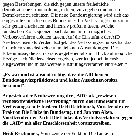
gegen Bestrebungen, die sich gegen unsere freiheitliche
demokratische Grundordnung richten, vorzugehen und unsere
Demokratie zu schützen. Die neue Bundesregierung wird sich das
eingestufte Gutachten des Bundeamtes für Verfassungsschutz nun
sehr genau anschauen und intensiv prüfen müssen, welche
juristischen Konsequenzen sich daraus für ein mögliches
Verbotsverfahren ableiten lassen. Auf die Einstufung der AfD
Niedersachsen als Verdachtsobjekt des Verfassungsschutzes hat das
Gutachten zunächst keine unmittelbaren Auswirkungen. Die
Erkenntnisse, die sich daraus gegebenenfalls mit Blick auf mögliche
Bezüge nach Niedersachsen ergeben, werden jedoch intensiv
ausgewertet und in das weitere Einstufungsverfahren einfließen.“
„Es war und ist absolut richtig, dass die AfD keinen
Bundestagsvizepräsidenten und keine Ausschussvorsitze
bekommt“.
Angesichts der Neubewertung der „AfD“ als „erwiesen
rechtsextremistische Bestrebung“ durch das Bundesamt für
Verfassungsschutz fordern Heidi Reichinnek, Vorsitzende der
Fraktion Die Linke im Bundestag, und Jan van Aken,
Vorsitzender der Partei Die Linke, das Verbotsverfahren gegen
die „AfD“ mit aller Entschlossenheit voranzutreiben.
Heidi Reichinnek,
Vorsitzende der Fraktion Die Linke im