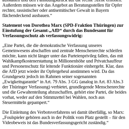
Außerdem müssen wir das Angebot an Beratungsstellen für Opfer
rechter, rassistischer oder antisemitischer Gewalt in Bayern
flächendeckend ausbauen.“
Statement von Dorothea Marx (SPD-Fraktion Thüringen) zur
Einstufung der Gesamt-„AfD“ durch das Bundesamt für
Verfassungsschutz als verfassungswidrig:
„Eine Partei, die die demokratische Verfassung unseres
Gemeinwesens abschaffen und zentrale Menschenrechte schleifen
möchte, kann nicht länger unter das Parteienprivileg fallen, das mit
Wahlkampfkostenerstattung in Millionenhöhe und Privatchauffeur
und Personenschutz für leitende Funktionäre einhergeht. Klar, dass
die AfD jetzt wieder ihr Opfergeheul anstimmen wird. Da das
Grundgesetz jedoch im Rahmen seiner sogenannten
„Ewigkeitsgarantie“ in Art. 79 Abs. 3 GG (analog in Art. 83 Abs.3
der Thüringer Verfassung) verbietet, grundlegende Menschenrechte
und die Gewaltenteilung abzuschaffen, gehört eine Partei, die beides
vorhat, weder auf den Stimmzettel bei Wahlen, noch aus
Steuermitteln gepampert.“
Die Einleitung des Verbotsverfahrens sei damit überfällig, so Marx:
„Foulspieler gehören auch in der Politik vom Platz gestellt – für den
Videobeweis ist das Bundesverfassungsgericht zuständig.“