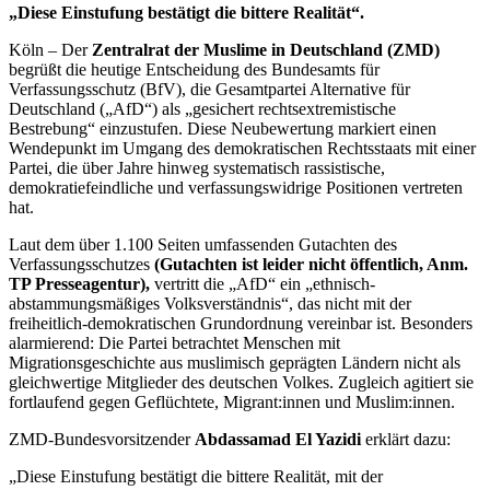
„Diese Einstufung bestätigt die bittere Realität“.
Köln – Der
Zentralrat der Muslime in Deutschland (ZMD)
begrüßt die heutige Entscheidung des Bundesamts für
Verfassungsschutz (BfV), die Gesamtpartei Alternative für
Deutschland („AfD“) als „gesichert rechtsextremistische
Bestrebung“ einzustufen. Diese Neubewertung markiert einen
Wendepunkt im Umgang des demokratischen Rechtsstaats mit einer
Partei, die über Jahre hinweg systematisch rassistische,
demokratiefeindliche und verfassungswidrige Positionen vertreten
hat.
Laut dem über 1.100 Seiten umfassenden Gutachten des
Verfassungsschutzes
(Gutachten ist leider nicht öffentlich, Anm.
TP Presseagentur),
vertritt die „AfD“ ein „ethnisch-
abstammungsmäßiges Volksverständnis“, das nicht mit der
freiheitlich-demokratischen Grundordnung vereinbar ist. Besonders
alarmierend: Die Partei betrachtet Menschen mit
Migrationsgeschichte aus muslimisch geprägten Ländern nicht als
gleichwertige Mitglieder des deutschen Volkes. Zugleich agitiert sie
fortlaufend gegen Geflüchtete, Migrant:innen und Muslim:innen.
ZMD-Bundesvorsitzender
Abdassamad El Yazidi
erklärt dazu:
„Diese Einstufung bestätigt die bittere Realität, mit der