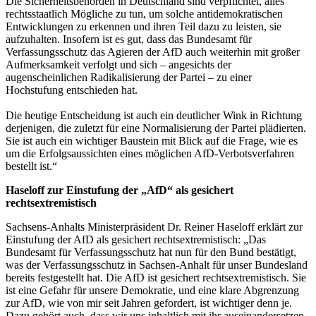
Die Sicherheitsbehörden in Deutschland sind verpflichtet, alles
rechtsstaatlich Mögliche zu tun, um solche antidemokratischen
Entwicklungen zu erkennen und ihren Teil dazu zu leisten, sie
aufzuhalten. Insofern ist es gut, dass das Bundesamt für
Verfassungsschutz das Agieren der AfD auch weiterhin mit großer
Aufmerksamkeit verfolgt und sich – angesichts der
augenscheinlichen Radikalisierung der Partei – zu einer
Hochstufung entschieden hat.
Die heutige Entscheidung ist auch ein deutlicher Wink in Richtung
derjenigen, die zuletzt für eine Normalisierung der Partei plädierten.
Sie ist auch ein wichtiger Baustein mit Blick auf die Frage, wie es
um die Erfolgsaussichten eines möglichen AfD-Verbotsverfahren
bestellt ist.“
Haseloff zur Einstufung der „AfD“ als gesichert
rechtsextremistisch
Sachsens-Anhalts Ministerpräsident Dr. Reiner Haseloff erklärt zur
Einstufung der AfD als gesichert rechtsextremistisch: „Das
Bundesamt für Verfassungsschutz hat nun für den Bund bestätigt,
was der Verfassungsschutz in Sachsen-Anhalt für unser Bundesland
bereits festgestellt hat. Die AfD ist gesichert rechtsextremistisch. Sie
ist eine Gefahr für unsere Demokratie, und eine klare Abgrenzung
zur AfD, wie von mir seit Jahren gefordert, ist wichtiger denn je.
Dazu gehört auch, dass wir uns inhaltlich mit ihr auseinandersetzen