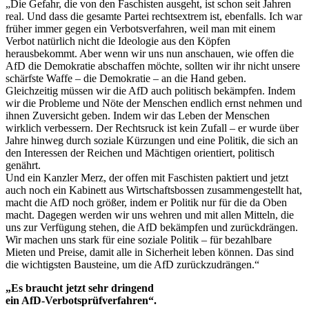
„Die Gefahr, die von den Faschisten ausgeht, ist schon seit Jahren
real. Und dass die gesamte Partei rechtsextrem ist, ebenfalls. Ich war
früher immer gegen ein Verbotsverfahren, weil man mit einem
Verbot natürlich nicht die Ideologie aus den Köpfen
herausbekommt. Aber wenn wir uns nun anschauen, wie offen die
AfD die Demokratie abschaffen möchte, sollten wir ihr nicht unsere
schärfste Waffe – die Demokratie – an die Hand geben.
Gleichzeitig müssen wir die AfD auch politisch bekämpfen. Indem
wir die Probleme und Nöte der Menschen endlich ernst nehmen und
ihnen Zuversicht geben. Indem wir das Leben der Menschen
wirklich verbessern. Der Rechtsruck ist kein Zufall – er wurde über
Jahre hinweg durch soziale Kürzungen und eine Politik, die sich an
den Interessen der Reichen und Mächtigen orientiert, politisch
genährt.
Und ein Kanzler Merz, der offen mit Faschisten paktiert und jetzt
auch noch ein Kabinett aus Wirtschaftsbossen zusammengestellt hat,
macht die AfD noch größer, indem er Politik nur für die da Oben
macht. Dagegen werden wir uns wehren und mit allen Mitteln, die
uns zur Verfügung stehen, die AfD bekämpfen und zurückdrängen.
Wir machen uns stark für eine soziale Politik – für bezahlbare
Mieten und Preise, damit alle in Sicherheit leben können. Das sind
die wichtigsten Bausteine, um die AfD zurückzudrängen.“
„Es braucht jetzt sehr dringend
ein AfD-Verbotsprüfverfahren“.