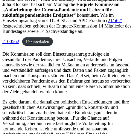
Julia Klöckner hat sich am Montag die
Enquete-Kommission
„Aufarbeitung der Corona-Pandemie und Lehren für
zukünftige pandemische Ereignisse“
konstituiert. Wie im
Einsetzungsantrag von CDU/CSU- und SPD-Fraktion (
21/562
)
festgeschrieben gehören der Enquete-Kommission 14 Mitglieder des
Bundestages sowie 14 Sachverständige an.
2100562
Herunterladen
Die Kommission soll dem Einsetzungsantrag zufolge ein
Gesamtbild der Pandemie, ihrer Ursachen, Verläufe und Folgen
einerseits sowie der staatlichen Maßnahmen andererseits umfassend
und verständlich aufzeigen und dazu Daten und Fakten zugänglich
machen und Transparenz stärken. Das Ziel sei, beim Auftreten einer
vergleichbaren Pandemie aus den Erfahrungen heraus so vorbereitet
zu sein, dass schnell, wirksam und mit einer klaren Kommunikation
der Ziele gehandelt werden könne.
Es gehe darum, die damaligen politischen Entscheidungen und ihre
gesellschaftlichen Auswirkungen „gründlich, konstruktiv und
selbstkritisch“ aufzuarbeiten, hatte die Bundestagspräsidentin
während der Konstituierung betont. „Für die Chance auf
Versöhnung, aber auch eine bestmögliche Vorbereitung für
kommende Krisen, ist eine umfassende und transparente