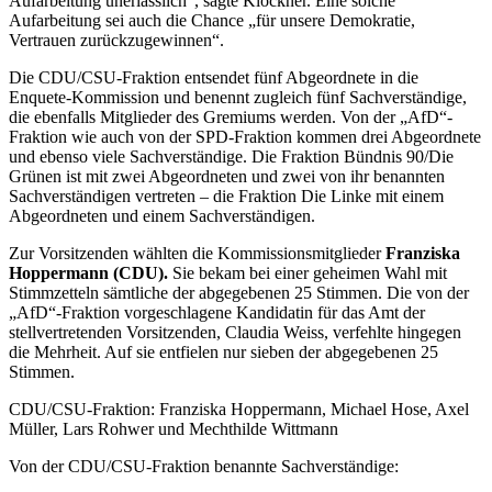
Aufarbeitung unerlässlich“, sagte Klöckner. Eine solche
Aufarbeitung sei auch die Chance „für unsere Demokratie,
Vertrauen zurückzugewinnen“.
Die CDU/CSU-Fraktion entsendet fünf Abgeordnete in die
Enquete-Kommission und benennt zugleich fünf Sachverständige,
die ebenfalls Mitglieder des Gremiums werden. Von der „AfD“-
Fraktion wie auch von der SPD-Fraktion kommen drei Abgeordnete
und ebenso viele Sachverständige. Die Fraktion Bündnis 90/Die
Grünen ist mit zwei Abgeordneten und zwei von ihr benannten
Sachverständigen vertreten – die Fraktion Die Linke mit einem
Abgeordneten und einem Sachverständigen.
Zur Vorsitzenden wählten die Kommissionsmitglieder
Franziska
Hoppermann (CDU).
Sie bekam bei einer geheimen Wahl mit
Stimmzetteln sämtliche der abgegebenen 25 Stimmen. Die von der
„AfD“-Fraktion vorgeschlagene Kandidatin für das Amt der
stellvertretenden Vorsitzenden, Claudia Weiss, verfehlte hingegen
die Mehrheit. Auf sie entfielen nur sieben der abgegebenen 25
Stimmen.
CDU/CSU-Fraktion: Franziska Hoppermann, Michael Hose, Axel
Müller, Lars Rohwer und Mechthilde Wittmann
Von der CDU/CSU-Fraktion benannte Sachverständige: