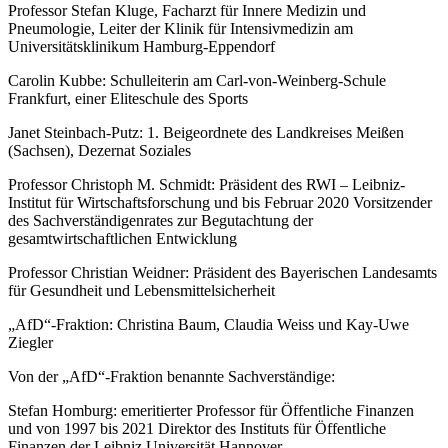
Professor Stefan Kluge, Facharzt für Innere Medizin und
Pneumologie, Leiter der Klinik für Intensivmedizin am
Universitätsklinikum Hamburg-Eppendorf
Carolin Kubbe: Schulleiterin am Carl-von-Weinberg-Schule
Frankfurt, einer Eliteschule des Sports
Janet Steinbach-Putz: 1. Beigeordnete des Landkreises Meißen
(Sachsen), Dezernat Soziales
Professor Christoph M. Schmidt: Präsident des RWI – Leibniz-
Institut für Wirtschaftsforschung und bis Februar 2020 Vorsitzender
des Sachverständigenrates zur Begutachtung der
gesamtwirtschaftlichen Entwicklung
Professor Christian Weidner: Präsident des Bayerischen Landesamts
für Gesundheit und Lebensmittelsicherheit
„AfD“-Fraktion: Christina Baum, Claudia Weiss und Kay-Uwe
Ziegler
Von der „AfD“-Fraktion benannte Sachverständige:
Stefan Homburg: emeritierter Professor für Öffentliche Finanzen
und von 1997 bis 2021 Direktor des Instituts für Öffentliche
Finanzen der Leibniz Universität Hannover