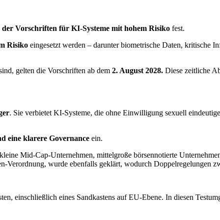
g der Vorschriften für KI-Systeme mit hohem Risiko
fest.
m Risiko
eingesetzt werden – darunter biometrische Daten, kritische In
 sind, gelten die Vorschriften ab dem
2. August 2028.
Diese zeitliche A
ger
. Sie verbietet KI-Systeme, die ohne Einwilligung sexuell eindeutig
nd eine klarere Governance
ein.
uf kleine Mid-Cap-Unternehmen, mittelgroße börsennotierte Unternehm
inen-Verordnung, wurde ebenfalls geklärt, wodurch Doppelregelungen 
ten, einschließlich eines Sandkastens auf EU-Ebene. In diesen Testu