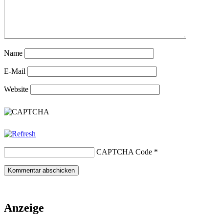
Name
E-Mail
Website
CAPTCHA Code
*
Anzeige