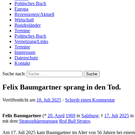
Politisches Buch
Europa
Rezensionen/Aktuell
Wirtschaft
Bundesländer
Termine
Politisches Buch
Vernetzung/Links
Termine
Impressum
Datenschutz
Kontakt
Suche nach:
Felix Baumgartner sprang in den Tod.
Veröffentlicht am
18. Juli 2025
·
Schreib einen Kommentar
Felix Baumgartner
(*
20. April
1969
in
Salzburg
; †
17. Juli
2025
in
mit dem
Stratosphärensprung
Red Bull Stratos
.
Am 17. Juli 2025 kam Baumgartner im Alter von 56 Jahren bei einem 