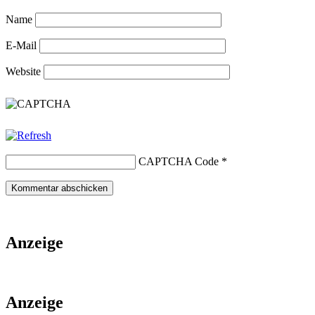
Name
E-Mail
Website
CAPTCHA Code
*
Anzeige
Anzeige