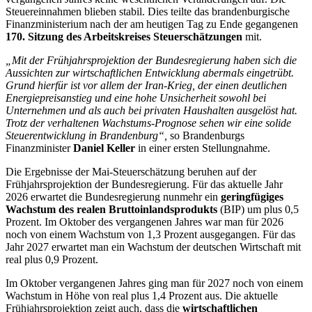
Steuereinnahmen blieben stabil. Dies teilte das brandenburgische
Finanzministerium nach der am heutigen Tag zu Ende gegangenen
170. Sitzung des Arbeitskreises Steuerschätzungen
mit.
„Mit der Frühjahrsprojektion der Bundesregierung haben sich die
Aussichten zur wirtschaftlichen Entwicklung abermals eingetrübt.
Grund hierfür ist vor allem der Iran-Krieg, der einen deutlichen
Energiepreisanstieg und eine hohe Unsicherheit sowohl bei
Unternehmen und als auch bei privaten Haushalten ausgelöst hat.
Trotz der verhaltenen Wachstums-Prognose sehen wir eine solide
Steuerentwicklung in Brandenburg“,
so Brandenburgs
Finanzminister
Daniel Keller
in einer ersten Stellungnahme.
Die Ergebnisse der Mai-Steuerschätzung beruhen auf der
Frühjahrsprojektion der Bundesregierung. Für das aktuelle Jahr
2026 erwartet die Bundesregierung nunmehr ein
geringfügiges
Wachstum des realen Bruttoinlandsprodukts
(BIP) um plus 0,5
Prozent. Im Oktober des vergangenen Jahres war man für 2026
noch von einem Wachstum von 1,3 Prozent ausgegangen. Für das
Jahr 2027 erwartet man ein Wachstum der deutschen Wirtschaft mit
real plus 0,9 Prozent.
Im Oktober vergangenen Jahres ging man für 2027 noch von einem
Wachstum in Höhe von real plus 1,4 Prozent aus. Die aktuelle
Frühjahrsprojektion zeigt auch, dass die
wirtschaftlichen