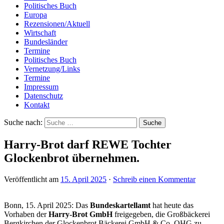
Politisches Buch
Europa
Rezensionen/Aktuell
Wirtschaft
Bundesländer
Termine
Politisches Buch
Vernetzung/Links
Termine
Impressum
Datenschutz
Kontakt
Suche nach:
Harry-Brot darf REWE Tochter
Glockenbrot übernehmen.
Veröffentlicht am
15. April 2025
·
Schreib einen Kommentar
Bonn, 15. April 2025: Das
Bundeskartellamt
hat heute das
Vorhaben der
Harry-Brot GmbH
freigegeben, die Großbäckerei
Bergkirchen der Glockenbrot Bäckerei GmbH & Co. OHG zu