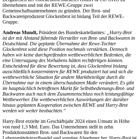
übernehmen und mit der REWE-Gruppe zwei
Gemeinschaftsunternehmen zu gründen. Der Brot- und
Backwarenproduzent Glockenbrot ist bislang Teil der REWE-
Gruppe.
Andreas Mundt,
Präsident des Bundeskartellamtes
: „Harry-Brot
ist der mit Abstand führende Hersteller von Brot- und Backwaren in
Deutschland. Die geplante Übernahme der Rewe-Tochter
Glockenbrot wird diese Position nochmals verstärken. Dennoch
haben wir keine durchgreifenden wettbewerblichen Bedenken, die
eine Untersagung des Vorhabens hätten rechtfertigen können.
Entscheidend für diese Bewertung ist, dass Glockenbrot bislang
ausschließlich konzernintern für REWE produziert hat und sich die
wettbewerbliche Situation für andere Marktbeteiligte durch die
Übernahme nur in einem überschaubaren Maße verändert. Es gibt
im hauptsächlich betroffenen Markt für Selbstbedienungs-Brot- und
Backwaren auch nach dem Zusammenschluss noch leistungsfähige
Wettbewerber. Die wettbewerblichen Auswirkungen der darüber
hinaus geplanten Kooperation zwischen REWE und Harry-Brot
werden wir weiter beobachten.“
Harry-Brot erzielte im Geschäftsjahr 2024 einen Umsatz in Höhe
von rund 1,3 Mrd. Euro. Das Unternehmen stellt in zehn
Produktionsstätten Brot- und Backwaren für den
Lebensmitteleinzelhandel und sonstige Abnehmer her. Harry-Brot ist