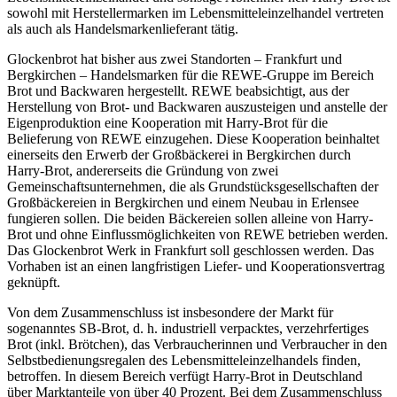
sowohl mit Herstellermarken im Lebensmitteleinzelhandel vertreten
als auch als Handelsmarkenlieferant tätig.
Glockenbrot hat bisher aus zwei Standorten – Frankfurt und
Bergkirchen – Handelsmarken für die REWE-Gruppe im Bereich
Brot und Backwaren hergestellt. REWE beabsichtigt, aus der
Herstellung von Brot- und Backwaren auszusteigen und anstelle der
Eigenproduktion eine Kooperation mit Harry-Brot für die
Belieferung von REWE einzugehen. Diese Kooperation beinhaltet
einerseits den Erwerb der Großbäckerei in Bergkirchen durch
Harry-Brot, andererseits die Gründung von zwei
Gemeinschaftsunternehmen, die als Grundstücksgesellschaften der
Großbäckereien in Bergkirchen und einem Neubau in Erlensee
fungieren sollen. Die beiden Bäckereien sollen alleine von Harry-
Brot und ohne Einflussmöglichkeiten von REWE betrieben werden.
Das Glockenbrot Werk in Frankfurt soll geschlossen werden.
Das
Vorhaben ist an einen langfristigen Liefer- und Kooperationsvertrag
geknüpft.
Von dem Zusammenschluss ist insbesondere der Markt für
sogenanntes SB-Brot, d. h. industriell verpacktes, verzehrfertiges
Brot (inkl. Brötchen), das Verbraucherinnen und Verbraucher in den
Selbstbedienungsregalen des Lebensmitteleinzelhandels finden,
betroffen. In diesem Bereich verfügt Harry-Brot in Deutschland
über Marktanteile von über 40 Prozent. Bei dem Zusammenschluss