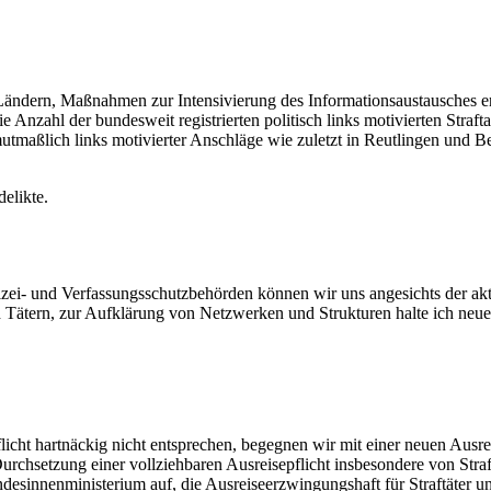
ändern, Maßnahmen zur Intensivierung des Informationsaustausches e
ahl der bundesweit registrierten politisch links motivierten Straftaten
tmaßlich links motivierter Anschläge wie zuletzt in Reutlingen und Berl
elikte.
lizei- und Verfassungsschutzbehörden können wir uns angesichts der a
ach Tätern, zur Aufklärung von Netzwerken und Strukturen halte ich n
flicht hartnäckig nicht entsprechen, begegnen wir mit einer neuen Ausr
 Durchsetzung einer vollziehbaren Ausreisepflicht insbesondere von Str
desinnenministerium auf, die Ausreiseerzwingungshaft für Straftäter un