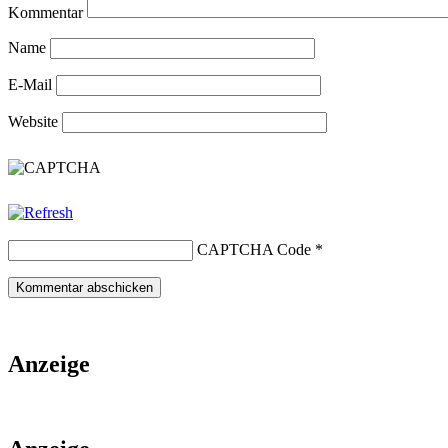
Kommentar
Name
E-Mail
Website
CAPTCHA Code
*
Anzeige