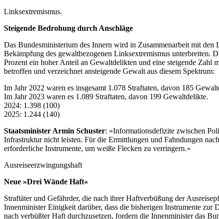
Linksextremismus.
Steigende Bedrohung durch Anschläge
Das Bundesministerium des Innern wird in Zusammenarbeit mit den L
Bekämpfung des gewaltbezogenen Linksextremismus unterbreiten. Die Anz
Prozent ein hoher Anteil an Gewaltdelikten und eine steigende Zahl mu
betroffen und verzeichnet ansteigende Gewalt aus diesem Spektrum:
Im Jahr 2022 waren es insgesamt 1.078 Straftaten, davon 185 Gewaltd
Im Jahr 2023 waren es 1.089 Straftaten, davon 199 Gewaltdelikte.
2024: 1.398 (100)
2025: 1.244 (140)
Staatsminister Armin Schuster
: »Informationsdefizite zwischen Po
Infrastruktur nicht leisten. Für die Ermittlungen und Fahndungen n
erforderliche Instrumente, um weiße Flecken zu verringern.«
Ausreiseerzwingungshaft
Neue »Drei Wände Haft«
Straftäter und Gefährder, die nach ihrer Haftverbüßung der Ausreisep
Innenminister Einigkeit darüber, dass die bisherigen Instrumente zur
nach verbüßter Haft durchzusetzen, fordern die Innenminister das Bun