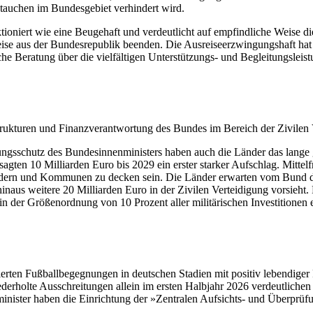
tauchen im Bundesgebiet verhindert wird.
ioniert wie eine Beugehaft und verdeutlicht auf empfindliche Weise die 
eise aus der Bundesrepublik beenden. Die Ausreiseerzwingungshaft hat 
 Beratung über die vielfältigen Unterstützungs- und Begleitungsleistu
rukturen und Finanzverantwortung des Bundes im Bereich der Zivilen V
gsschutz des Bundesinnenministers haben auch die Länder das lange gef
sagten 10 Milliarden Euro bis 2029 ein erster starker Aufschlag. Mittel
dern und Kommunen zu decken sein. Die Länder erwarten vom Bund desha
inaus weitere 20 Milliarden Euro in der Zivilen Verteidigung vorsieht. 
in der Größenordnung von 10 Prozent aller militärischen Investitionen 
erten Fußballbegegnungen in deutschen Stadien mit positiv lebendiger 
erholte Ausschreitungen allein im ersten Halbjahr 2026 verdeutlichen 
ister haben die Einrichtung der »Zentralen Aufsichts- und Überprüfun