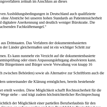
ngsverfahren zeitnah im Anschluss an dieses
iven Ausbildungsbedingungen in Deutschland auch qualifizierte
 ohne Abstriche bei unseren hohen Standards an Patientensicherheit
d digitalere Anerkennung und deutlich weniger Bürokratie. Die
 wachsenden Fachkräftemangel.“
 aus Drittstaaten. Das Verfahren der dokumentenbasierten
 der Länder gleichermaßen und ist ein wichtiger Schritt zur
en. Es kann nunmehr ein Verzicht auf die dokumentenbasierte
Kenntnisprüfung oder einen Anpassungslehrgang absolvieren kann.
l für Bürgerinnen und Bürger sowie Verwaltung von knapp 16
sch zwischen Behörden) sowie als Alternative zur Schriftform auch die
rn untereinander die Klärung ermöglichen, bereits bestehende
erteilt werden. Diese Möglichkeit schafft Rechtssicherheit für die
 Wege stehe – und trägt zudem höchstrichterlicher Rechtsprechung
tlich der Möglichkeit einer partiellen Berufserlaubnis für den