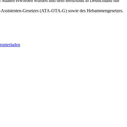
ten Staaten erworben wurden und dem Berufsbild in Deutschland nur
sche-Assistenten-Gesetzes (ATA-OTA-G) sowie des Hebammengesetzes.
runterladen