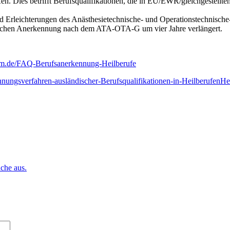
fen. Dies betrifft Berufsqualifikationen, die in EU/EWR/gleichgestell
und Erleichterungen des Anästhesietechnische- und Operationstechni
atlichen Anerkennung nach dem ATA-OTA-G um vier Jahre verlängert.
m.de/FAQ-Berufsanerkennung-Heilberufe
ngsverfahren-ausländischer-Berufsqualifikationen-in-Heilberufen
He
che aus.