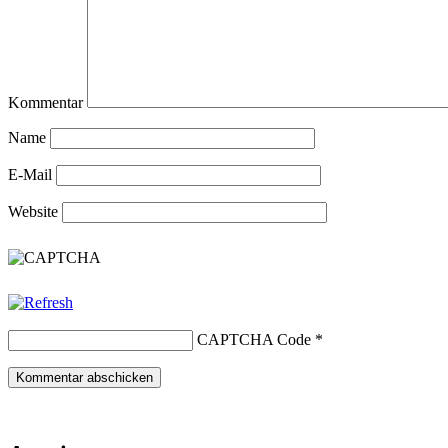
Kommentar
Name
E-Mail
Website
CAPTCHA Code
*