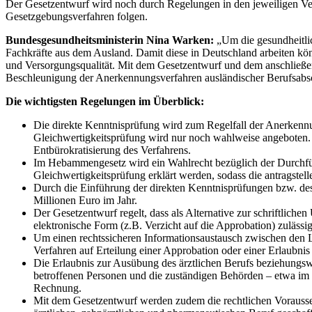
Der Gesetzentwurf wird noch durch Regelungen in den jeweiligen Ve
Gesetzgebungsverfahren folgen.
Bundesgesundheitsministerin Nina Warken:
„Um die gesundheitlic
Fachkräfte aus dem Ausland. Damit diese in Deutschland arbeiten kön
und Versorgungsqualität. Mit dem Gesetzentwurf und dem anschließen
Beschleunigung der Anerkennungsverfahren ausländischer Berufsabsch
Die wichtigsten Regelungen im Überblick:
Die direkte Kenntnisprüfung wird zum Regelfall der Anerkennun
Gleichwertigkeitsprüfung wird nur noch wahlweise angeboten. Di
Entbürokratisierung des Verfahrens.
Im Hebammengesetz wird ein Wahlrecht bezüglich der Durchfü
Gleichwertigkeitsprüfung erklärt werden, sodass die antragstel
Durch die Einführung der direkten Kenntnisprüfungen bzw. de
Millionen Euro im Jahr.
Der Gesetzentwurf regelt, dass als Alternative zur schriftlich
elektronische Form (z.B. Verzicht auf die Approbation) zulässig 
Um einen rechtssicheren Informationsaustausch zwischen den L
Verfahren auf Erteilung einer Approbation oder einer Erlaubni
Die Erlaubnis zur Ausübung des ärztlichen Berufs beziehungswe
betroffenen Personen und die zuständigen Behörden – etwa im 
Rechnung.
Mit dem Gesetzentwurf werden zudem die rechtlichen Voraussetz