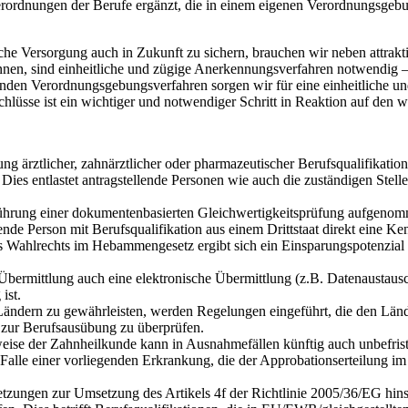
rordnungen der Berufe ergänzt, die in einem eigenen Verordnungsgebu
he Versorgung auch in Zukunft zu sichern, brauchen wir neben attrakt
nen, sind einheitliche und zügige Anerkennungsverfahren notwendig ­–
den Verordnungsgebungsverfahren sorgen wir für eine einheitliche un
lüsse ist ein wichtiger und notwendiger Schritt in Reaktion auf den
g ärztlicher, zahnärztlicher oder pharmazeutischer Berufsqualifikation
es entlastet antragstellende Personen wie auch die zuständigen Stellen
hrung einer dokumentenbasierten Gleichwertigkeitsprüfung aufgenomm
lende Person mit Berufsqualifikation aus einem Drittstaat direkt eine 
s Wahlrechts im Hebammengesetz ergibt sich ein Einsparungspotenzia
en Übermittlung auch eine elektronische Übermittlung (z.B. Datenaustau
ist.
ändern zu gewährleisten, werden Regelungen eingeführt, die den Lände
s zur Berufsausübung zu überprüfen.
ise der Zahnheilkunde kann in Ausnahmefällen künftig auch unbefristet 
Falle einer vorliegenden Erkrankung, die der Approbationserteilung im
ungen zur Umsetzung des Artikels 4f der Richtlinie 2005/36/EG hinsich