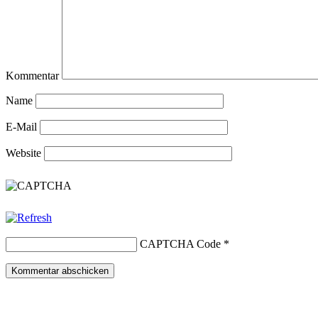
Kommentar
Name
E-Mail
Website
CAPTCHA Code
*