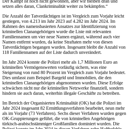
Der Kampf ist noch nicht gewonnen, aber wir bleiben dran und
setzen alles daran, Clankriminalität weiter zu bekämpfen.“
Die Anzahl der Tatverdächtigen ist im Vergleich zum Vorjahr leicht
gestiegen, von 4.213 im Jahr 2023 auf 4.282 im Jahr 2024. Im
Rahmen des namensbasierten Ansatzes zur Identifizierung von
kriminellen Clanangehörigen wurde die Liste mit relevanten
Familiennamen um vier neue Namen ergänzt, während auch vier
Namen entfernt wurden, da keine Straftaten mehr von diesen
Tatverdächtigen begangen wurden. Insgesamt bleibt die Anzahl von
118 Familiennamen auf der Liste dadurch unverändert.
Im Jahr 2024 konnte die Polizei mehr als 1,7 Millionen Euro an
kriminellen Vermögenswerten vorläufig sichern, was eine
Steigerung von rund 80 Prozent im Vergleich zum Vorjahr bedeutet.
Dies umfasst zum Beispiel Bargeld und Immobilien, die den
kriminellen Clanangehörigen abgenommen wurden. Diese Erfolge
schwächen nicht nur die kriminellen Netzwerke finanziell, sondern
hindern sie auch daran, weiterhin illegale Geschäfte zu betreiben.
Im Bereich der Organisierten Kriminalität (OK) hat die Polizei im
Jahr 2024 insgesamt 82 Ermittlungsverfahren bearbeitet, neun mehr
als im Vorjahr (73 Verfahren). Sechs dieser Verfahren wurden gegen
OK-Gruppierungen geführt, die von kriminellen Angehörigen
türkisch-arabischstämmiger Großfamilien dominiert wurden. Die
Polizei konnte im Jahr 2024 in diesen Verfahren zehn Haftbefehle