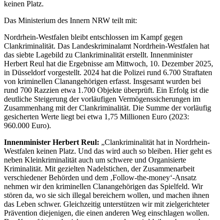
keinen Platz.
Das Ministerium des Innern NRW teilt mit:
Nordrhein-Westfalen bleibt entschlossen im Kampf gegen
Clankriminalität. Das Landeskriminalamt Nordrhein-Westfalen hat
das siebte Lagebild zu Clankriminalität erstellt. Innenminister
Herbert Reul hat die Ergebnisse am Mittwoch, 10. Dezember 2025,
in Düsseldorf vorgestellt. 2024 hat die Polizei rund 6.700 Straftaten
von kriminellen Clanangehörigen erfasst. Insgesamt wurden bei
rund 700 Razzien etwa 1.700 Objekte überprüft. Ein Erfolg ist die
deutliche Steigerung der vorläufigen Vermögenssicherungen im
Zusammenhang mit der Clankriminalität. Die Summe der vorläufig
gesicherten Werte liegt bei etwa 1,75 Millionen Euro (2023:
960.000 Euro).
Innenminister Herbert Reul:
„Clankriminalität hat in Nordrhein-
Westfalen keinen Platz. Und das wird auch so bleiben. Hier geht es
neben Kleinkriminalität auch um schwere und Organisierte
Kriminalität. Mit gezielten Nadelstichen, der Zusammenarbeit
verschiedener Behörden und dem ‚Follow-the-money‘-Ansatz
nehmen wir den kriminellen Clanangehörigen das Spielfeld. Wir
stören da, wo sie sich illegal bereichern wollen, und machen ihnen
das Leben schwer. Gleichzeitig unterstützen wir mit zielgerichteter
Prävention diejenigen, die einen anderen Weg einschlagen wollen.