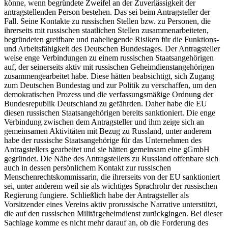
könne, wenn begründete Zweifel an der Zuverlässigkeit der
antragstellenden Person bestehen. Das sei beim Antragsteller der
Fall. Seine Kontakte zu russischen Stellen bzw. zu Personen, die
ihrerseits mit russischen staatlichen Stellen zusammenarbeiteten,
begründeten greifbare und naheliegende Risiken für die Funktions-
und Arbeitsfähigkeit des Deutschen Bundestages. Der Antragsteller
weise enge Verbindungen zu einem russischen Staatsangehörigen
auf, der seinerseits aktiv mit russischen Geheimdienstangehörigen
zusammengearbeitet habe. Diese hätten beabsichtigt, sich Zugang
zum Deutschen Bundestag und zur Politik zu verschaffen, um den
demokratischen Prozess und die verfassungsmäßige Ordnung der
Bundesrepublik Deutschland zu gefährden. Daher habe die EU
diesen russischen Staatsangehörigen bereits sanktioniert. Die enge
Verbindung zwischen dem Antragsteller und ihm zeige sich an
gemeinsamen Aktivitäten mit Bezug zu Russland, unter anderem
habe der russische Staatsangehörige für das Unternehmen des
Antragstellers gearbeitet und sie hätten gemeinsam eine gGmbH
gegründet. Die Nähe des Antragstellers zu Russland offenbare sich
auch in dessen persönlichem Kontakt zur russischen
Menschenrechtskommissarin, die ihrerseits von der EU sanktioniert
sei, unter anderem weil sie
als wichtiges Sprachrohr der russischen
Regierung
fungiere. Schließlich habe der Antragsteller als
Vorsitzender eines Vereins aktiv prorussische Narrative unterstützt,
die auf den russischen Militärgeheimdienst zurückgingen. Bei dieser
Sachlage komme es nicht mehr darauf an, ob die Forderung des