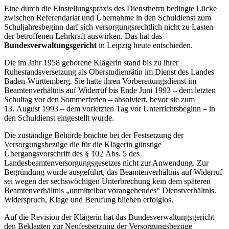
Eine durch die Einstellungspraxis des Dienstherrn bedingte Lücke
zwischen Referendariat und Übernahme in den Schuldienst zum
Schuljahresbeginn darf sich versorgungsrechtlich nicht zu Lasten
der betroffenen Lehrkraft auswirken. Das hat das
Bundesverwaltungsgericht
in Leipzig heute entschieden.
Die im Jahr 1958 geborene Klägerin stand bis zu ihrer
Ruhestandsversetzung als Oberstudienrätin im Dienst des Landes
Baden-Württemberg. Sie hatte ihren Vorbereitungsdienst im
Beamtenverhältnis auf Widerruf bis Ende Juni 1993 – dem letzten
Schultag vor den Sommerferien – absolviert, bevor sie zum
13. August 1993 – dem vorletzten Tag vor Unterrichtsbeginn – in
den Schuldienst eingestellt wurde.
Die zuständige Behörde brachte bei der Festsetzung der
Versorgungsbezüge die für die Klägerin günstige
Übergangsvorschrift des § 102 Abs. 5 des
Landesbeamtenversorgungsgesetzes nicht zur Anwendung. Zur
Begründung wurde ausgeführt, das Beamtenverhältnis auf Widerruf
sei wegen der sechswöchigen Unterbrechung kein dem späteren
Beamtenverhältnis „unmittelbar vorangehendes“ Dienstverhältnis.
Widerspruch, Klage und Berufung blieben erfolglos.
Auf die Revision der Klägerin hat das Bundesverwaltungsgericht
den Beklagten zur Neufestsetzung der Versorgungsbezüge