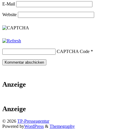
E-Mail
Website
CAPTCHA Code
*
Anzeige
Anzeige
© 2026
TP-Presseagentur
Powered by
WordPress
&
Themegraphy