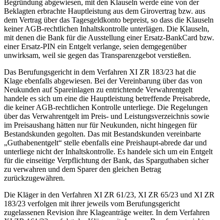
Begründung abgewiesen, mit den Klauseln werde eine von der
Beklagten erbrachte Hauptleistung aus dem Girovertrag bzw. aus
dem Vertrag über das Tagesgeldkonto bepreist, so dass die Klauseln
keiner AGB-rechtlichen Inhaltskontrolle unterlägen. Die Klauseln,
mit denen die Bank für die Ausstellung einer Ersatz-BankCard bzw.
einer Ersatz-PIN ein Entgelt verlange, seien demgegenüber
unwirksam, weil sie gegen das Transparenzgebot verstießen.
Das Berufungsgericht in dem Verfahren XI ZR 183/23 hat die
Klage ebenfalls abgewiesen. Bei der Vereinbarung über das von
Neukunden auf Spareinlagen zu entrichtende Verwahrentgelt
handele es sich um eine die Hauptleistung betreffende Preisabrede,
die keiner AGB-rechtlichen Kontrolle unterliege. Die Regelungen
über das Verwahrentgelt im Preis- und Leistungsverzeichnis sowie
im Preisaushang hätten nur für Neukunden, nicht hingegen für
Bestandskunden gegolten. Das mit Bestandskunden vereinbarte
„Guthabenentgelt“ stelle ebenfalls eine Preishaupt-abrede dar und
unterliege nicht der Inhaltskontrolle. Es handele sich um ein Entgelt
für die einseitige Verpflichtung der Bank, das Sparguthaben sicher
zu verwahren und dem Sparer den gleichen Betrag
zurückzugewähren.
Die Kläger in den Verfahren XI ZR 61/23, XI ZR 65/23 und XI ZR
183/23 verfolgen mit ihrer jeweils vom Berufungsgericht
zugelassenen Revision ihre Klageanträge weiter. In dem Verfahren