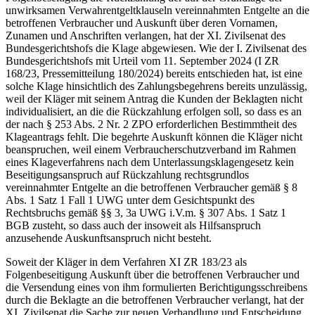
unwirksamen Verwahrentgeltklauseln vereinnahmten Entgelte an die
betroffenen Verbraucher und Auskunft über deren Vornamen,
Zunamen und Anschriften verlangen, hat der XI. Zivilsenat des
Bundesgerichtshofs die Klage abgewiesen. Wie der I. Zivilsenat des
Bundesgerichtshofs mit Urteil vom 11. September 2024 (I ZR
168/23, Pressemitteilung 180/2024) bereits entschieden hat, ist eine
solche Klage hinsichtlich des Zahlungsbegehrens bereits unzulässig,
weil der Kläger mit seinem Antrag die Kunden der Beklagten nicht
individualisiert, an die die Rückzahlung erfolgen soll, so dass es an
der nach § 253 Abs. 2 Nr. 2 ZPO erforderlichen Bestimmtheit des
Klageantrags fehlt. Die begehrte Auskunft können die Kläger nicht
beanspruchen, weil einem Verbraucherschutzverband im Rahmen
eines Klageverfahrens nach dem Unterlassungsklagengesetz kein
Beseitigungsanspruch auf Rückzahlung rechtsgrundlos
vereinnahmter Entgelte an die betroffenen Verbraucher gemäß § 8
Abs. 1 Satz 1 Fall 1 UWG unter dem Gesichtspunkt des
Rechtsbruchs gemäß §§ 3, 3a UWG i.V.m. § 307 Abs. 1 Satz 1
BGB zusteht, so dass auch der insoweit als Hilfsanspruch
anzusehende Auskunftsanspruch nicht besteht.
Soweit der Kläger in dem Verfahren XI ZR 183/23 als
Folgenbeseitigung Auskunft über die betroffenen Verbraucher und
die Versendung eines von ihm formulierten Berichtigungsschreibens
durch die Beklagte an die betroffenen Verbraucher verlangt, hat der
XI. Zivilsenat die Sache zur neuen Verhandlung und Entscheidung