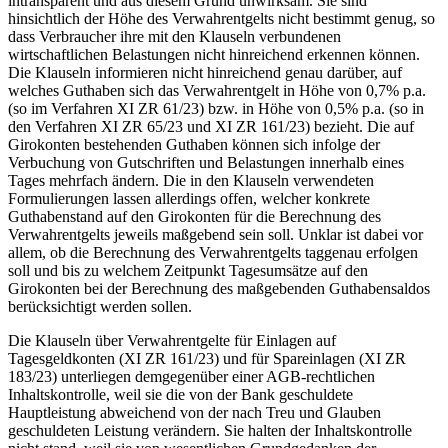
intransparent und aus diesem Grund unwirksam. Sie sind
hinsichtlich der Höhe des Verwahrentgelts nicht bestimmt genug, so
dass Verbraucher ihre mit den Klauseln verbundenen
wirtschaftlichen Belastungen nicht hinreichend erkennen können.
Die Klauseln informieren nicht hinreichend genau darüber, auf
welches Guthaben sich das Verwahrentgelt in Höhe von 0,7% p.a.
(so im Verfahren XI ZR 61/23) bzw. in Höhe von 0,5% p.a. (so in
den Verfahren XI ZR 65/23 und XI ZR 161/23) bezieht. Die auf
Girokonten bestehenden Guthaben können sich infolge der
Verbuchung von Gutschriften und Belastungen innerhalb eines
Tages mehrfach ändern. Die in den Klauseln verwendeten
Formulierungen lassen allerdings offen, welcher konkrete
Guthabenstand auf den Girokonten für die Berechnung des
Verwahrentgelts jeweils maßgebend sein soll. Unklar ist dabei vor
allem, ob die Berechnung des Verwahrentgelts taggenau erfolgen
soll und bis zu welchem Zeitpunkt Tagesumsätze auf den
Girokonten bei der Berechnung des maßgebenden Guthabensaldos
berücksichtigt werden sollen.
Die Klauseln über Verwahrentgelte für Einlagen auf
Tagesgeldkonten (XI ZR 161/23) und für Spareinlagen (XI ZR
183/23) unterliegen demgegenüber einer AGB-rechtlichen
Inhaltskontrolle, weil sie die von der Bank geschuldete
Hauptleistung abweichend von der nach Treu und Glauben
geschuldeten Leistung verändern. Sie halten der Inhaltskontrolle