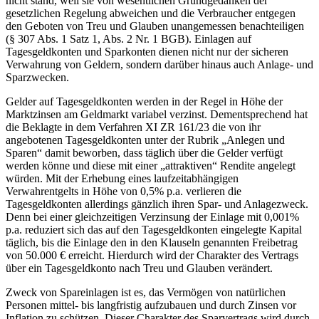
nicht stand, weil sie von wesentlichen Grundgedanken der
gesetzlichen Regelung abweichen und die Verbraucher entgegen
den Geboten von Treu und Glauben unangemessen benachteiligen
(§ 307 Abs. 1 Satz 1, Abs. 2 Nr. 1 BGB). Einlagen auf
Tagesgeldkonten und Sparkonten dienen nicht nur der sicheren
Verwahrung von Geldern, sondern darüber hinaus auch Anlage- und
Sparzwecken.
Gelder auf Tagesgeldkonten werden in der Regel in Höhe der
Marktzinsen am Geldmarkt variabel verzinst. Dementsprechend hat
die Beklagte in dem Verfahren XI ZR 161/23 die von ihr
angebotenen Tagesgeldkonten unter der Rubrik „Anlegen und
Sparen“ damit beworben, dass täglich über die Gelder verfügt
werden könne und diese mit einer „attraktiven“ Rendite angelegt
würden. Mit der Erhebung eines laufzeitabhängigen
Verwahrentgelts in Höhe von 0,5% p.a. verlieren die
Tagesgeldkonten allerdings gänzlich ihren Spar- und Anlagezweck.
Denn bei einer gleichzeitigen Verzinsung der Einlage mit 0,001%
p.a. reduziert sich das auf den Tagesgeldkonten eingelegte Kapital
täglich, bis die Einlage den in den Klauseln genannten Freibetrag
von 50.000 € erreicht. Hierdurch wird der Charakter des Vertrags
über ein Tagesgeldkonto nach Treu und Glauben verändert.
Zweck von Spareinlagen ist es, das Vermögen von natürlichen
Personen mittel- bis langfristig aufzubauen und durch Zinsen vor
Inflation zu schützen. Dieser Charakter des Sparvertrags wird durch