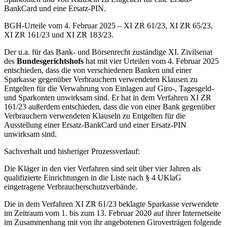
BankCard und eine Ersatz-PIN.
BGH-Urteile vom 4. Februar 2025 – XI ZR 61/23, XI ZR 65/23,
XI ZR 161/23 und XI ZR 183/23.
Der u.a. für das Bank- und Börsenrecht zuständige XI. Zivilsenat
des
Bundesgerichtshofs
hat mit vier Urteilen vom 4. Februar 2025
entschieden, dass die von verschiedenen Banken und einer
Sparkasse gegenüber Verbrauchern verwendeten Klausen zu
Entgelten für die Verwahrung von Einlagen auf Giro-, Tagesgeld-
und Sparkonten unwirksam sind. Er hat in dem Verfahren XI ZR
161/23 außerdem entschieden, dass die von einer Bank gegenüber
Verbrauchern verwendeten Klauseln zu Entgelten für die
Ausstellung einer Ersatz-BankCard und einer Ersatz-PIN
unwirksam sind.
Sachverhalt und bisheriger Prozessverlauf:
Die Kläger in den vier Verfahren sind seit über vier Jahren als
qualifizierte Einrichtungen in die Liste nach § 4 UKlaG
eingetragene Verbraucherschutzverbände.
Die in dem Verfahren XI ZR 61/23 beklagte Sparkasse verwendete
im Zeitraum vom 1. bis zum 13. Februar 2020 auf ihrer Internetseite
im Zusammenhang mit von ihr angebotenen Giroverträgen folgende