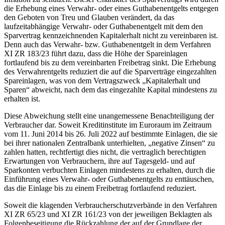
die Erhebung eines Verwahr- oder eines Guthabenentgelts entgegen
den Geboten von Treu und Glauben verändert, da das
laufzeitabhängige Verwahr- oder Guthabenentgelt mit dem den
Sparvertrag kennzeichnenden Kapitalerhalt nicht zu vereinbaren ist.
Denn auch das Verwahr- bzw. Guthabenentgelt in dem Verfahren
XI ZR 183/23 führt dazu, dass die Höhe der Spareinlagen
fortlaufend bis zu dem vereinbarten Freibetrag sinkt. Die Erhebung
des Verwahrentgelts reduziert die auf die Sparverträge eingezahlten
Spareinlagen, was von dem Vertragszweck „Kapitalerhalt und
Sparen“ abweicht, nach dem das eingezahlte Kapital mindestens zu
erhalten ist.
Diese Abweichung stellt eine unangemessene Benachteiligung der
Verbraucher dar. Soweit Kreditinstitute im Euroraum im Zeitraum
vom 11. Juni 2014 bis 26. Juli 2022 auf bestimmte Einlagen, die sie
bei ihrer nationalen Zentralbank unterhielten, „negative Zinsen“ zu
zahlen hatten, rechtfertigt dies nicht, die vertraglich berechtigten
Erwartungen von Verbrauchern, ihre auf Tagesgeld- und auf
Sparkonten verbuchten Einlagen mindestens zu erhalten, durch die
Einführung eines Verwahr- oder Guthabenentgelts zu enttäuschen,
das die Einlage bis zu einem Freibetrag fortlaufend reduziert.
Soweit die klagenden Verbraucherschutzverbände in den Verfahren
XI ZR 65/23 und XI ZR 161/23 von der jeweiligen Beklagten als
Folgenbeseitigung die Rückzahlung der auf der Grundlage der