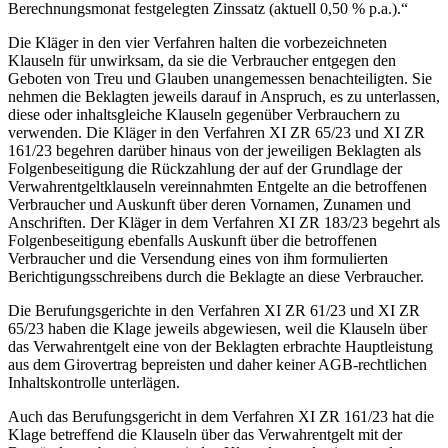
Berechnungsmonat festgelegten Zinssatz (aktuell 0,50 % p.a.).“
Die Kläger in den vier Verfahren halten die vorbezeichneten
Klauseln für unwirksam, da sie die Verbraucher entgegen den
Geboten von Treu und Glauben unangemessen benachteiligten. Sie
nehmen die Beklagten jeweils darauf in Anspruch, es zu unterlassen,
diese oder inhaltsgleiche Klauseln gegenüber Verbrauchern zu
verwenden. Die Kläger in den Verfahren XI ZR 65/23 und XI ZR
161/23 begehren darüber hinaus von der jeweiligen Beklagten als
Folgenbeseitigung die Rückzahlung der auf der Grundlage der
Verwahrentgeltklauseln vereinnahmten Entgelte an die betroffenen
Verbraucher und Auskunft über deren Vornamen, Zunamen und
Anschriften. Der Kläger in dem Verfahren XI ZR 183/23 begehrt als
Folgenbeseitigung ebenfalls Auskunft über die betroffenen
Verbraucher und die Versendung eines von ihm formulierten
Berichtigungsschreibens durch die Beklagte an diese Verbraucher.
Die Berufungsgerichte in den Verfahren XI ZR 61/23 und XI ZR
65/23 haben die Klage jeweils abgewiesen, weil die Klauseln über
das Verwahrentgelt eine von der Beklagten erbrachte Hauptleistung
aus dem Girovertrag bepreisten und daher keiner AGB-rechtlichen
Inhaltskontrolle unterlägen.
Auch das Berufungsgericht in dem Verfahren XI ZR 161/23 hat die
Klage betreffend die Klauseln über das Verwahrentgelt mit der