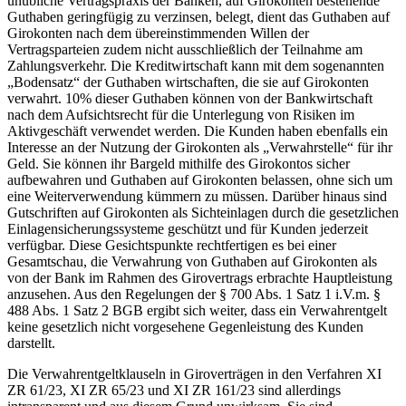
unübliche Vertragspraxis der Banken, auf Girokonten bestehende
Guthaben geringfügig zu verzinsen, belegt, dient das Guthaben auf
Girokonten nach dem übereinstimmenden Willen der
Vertragsparteien zudem nicht ausschließlich der Teilnahme am
Zahlungsverkehr. Die Kreditwirtschaft kann mit dem sogenannten
„Bodensatz“ der Guthaben wirtschaften, die sie auf Girokonten
verwahrt. 10% dieser Guthaben können von der Bankwirtschaft
nach dem Aufsichtsrecht für die Unterlegung von Risiken im
Aktivgeschäft verwendet werden. Die Kunden haben ebenfalls ein
Interesse an der Nutzung der Girokonten als „Verwahrstelle“ für ihr
Geld. Sie können ihr Bargeld mithilfe des Girokontos sicher
aufbewahren und Guthaben auf Girokonten belassen, ohne sich um
eine Weiterverwendung kümmern zu müssen. Darüber hinaus sind
Gutschriften auf Girokonten als Sichteinlagen durch die gesetzlichen
Einlagensicherungssysteme geschützt und für Kunden jederzeit
verfügbar. Diese Gesichtspunkte rechtfertigen es bei einer
Gesamtschau, die Verwahrung von Guthaben auf Girokonten als
von der Bank im Rahmen des Girovertrags erbrachte Hauptleistung
anzusehen. Aus den Regelungen der § 700 Abs. 1 Satz 1 i.V.m. §
488 Abs. 1 Satz 2 BGB ergibt sich weiter, dass ein Verwahrentgelt
keine gesetzlich nicht vorgesehene Gegenleistung des Kunden
darstellt.
Die Verwahrentgeltklauseln in Giroverträgen in den Verfahren XI
ZR 61/23, XI ZR 65/23 und XI ZR 161/23 sind allerdings