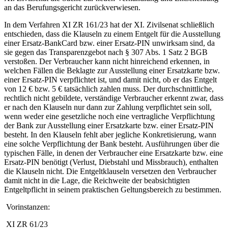
an das Berufungsgericht zurückverwiesen.
In dem Verfahren XI ZR 161/23 hat der XI. Zivilsenat schließlich
entschieden, dass die Klauseln zu einem Entgelt für die Ausstellung
einer Ersatz-BankCard bzw. einer Ersatz-PIN unwirksam sind, da
sie gegen das Transparenzgebot nach § 307 Abs. 1 Satz 2 BGB
verstoßen. Der Verbraucher kann nicht hinreichend erkennen, in
welchen Fällen die Beklagte zur Ausstellung einer Ersatzkarte bzw.
einer Ersatz-PIN verpflichtet ist, und damit nicht, ob er das Entgelt
von 12 € bzw. 5 € tatsächlich zahlen muss. Der durchschnittliche,
rechtlich nicht gebildete, verständige Verbraucher erkennt zwar, dass
er nach den Klauseln nur dann zur Zahlung verpflichtet sein soll,
wenn weder eine gesetzliche noch eine vertragliche Verpflichtung
der Bank zur Ausstellung einer Ersatzkarte bzw. einer Ersatz-PIN
besteht. In den Klauseln fehlt aber jegliche Konkretisierung, wann
eine solche Verpflichtung der Bank besteht. Ausführungen über die
typischen Fälle, in denen der Verbraucher eine Ersatzkarte bzw. eine
Ersatz-PIN benötigt (Verlust, Diebstahl und Missbrauch), enthalten
die Klauseln nicht. Die Entgeltklauseln versetzen den Verbraucher
damit nicht in die Lage, die Reichweite der beabsichtigten
Entgeltpflicht in seinem praktischen Geltungsbereich zu bestimmen.
Vorinstanzen:
XI ZR 61/23