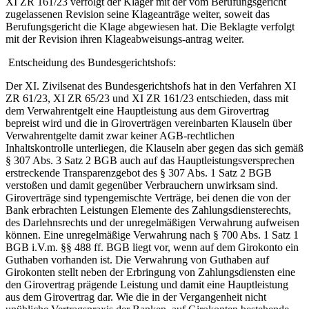
XI ZR 161/23 verfolgt der Kläger mit der vom Berufungsgericht
zugelassenen Revision seine Klageanträge weiter, soweit das
Berufungsgericht die Klage abgewiesen hat. Die Beklagte verfolgt
mit der Revision ihren Klageabweisungs-antrag weiter.
Entscheidung des Bundesgerichtshofs:
Der XI. Zivilsenat des Bundesgerichtshofs hat in den Verfahren XI
ZR 61/23, XI ZR 65/23 und XI ZR 161/23 entschieden, dass mit
dem Verwahrentgelt eine Hauptleistung aus dem Girovertrag
bepreist wird und die in Giroverträgen vereinbarten Klauseln über
Verwahrentgelte damit zwar keiner AGB-rechtlichen
Inhaltskontrolle unterliegen, die Klauseln aber gegen das sich gemäß
§ 307 Abs. 3 Satz 2 BGB auch auf das Hauptleistungsversprechen
erstreckende Transparenzgebot des § 307 Abs. 1 Satz 2 BGB
verstoßen und damit gegenüber Verbrauchern unwirksam sind.
Giroverträge sind typengemischte Verträge, bei denen die von der
Bank erbrachten Leistungen Elemente des Zahlungsdiensterechts,
des Darlehnsrechts und der unregelmäßigen Verwahrung aufweisen
können. Eine unregelmäßige Verwahrung nach § 700 Abs. 1 Satz 1
BGB i.V.m. §§ 488 ff. BGB liegt vor, wenn auf dem Girokonto ein
Guthaben vorhanden ist. Die Verwahrung von Guthaben auf
Girokonten stellt neben der Erbringung von Zahlungsdiensten eine
den Girovertrag prägende Leistung und damit eine Hauptleistung
aus dem Girovertrag dar. Wie die in der Vergangenheit nicht