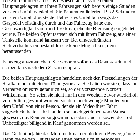
Die Strafkammer sah es als erwiesen an, dass die beiden
Hauptangeklagten mit ihren Fahrzeugen sich bereits einige Stunden
vor dem Unfall wiederholt Straßenrennen lieferten. Bis 2 Sekunden
vor dem Unfall drückte der Fahrer des Unfallfahrzeugs das
Gaspedal vollständig durch und das Fahrzeug hatte eine
Geschwindigkeit von rund 150 km/h, ehe die Bremsung eingeleitet
wurde. Die beiden Opfer tasteten sich mit ihrem Fahrzeug aus einer
Tankstelle kommend langsam vor. Bei eingeschränkten
Sichtverhältnissen bestand für sie keine Möglichkeit, dem
heranrasenden
Fahrzeug auszuweichen. Sie verloren sofort das Bewusstsein und
starben kurz nach dem Zusammenprall.
Die beiden Hauptangeklagten handelten nach den Feststellungen der
Strafkammer mit einem Tötungsvorsatz. Sie hätten wussten, dass ihr
Verhalten objektiv gefährlich sei, so der Vorsitzende Norbert
Winkelmann. So seien sie nicht nur in den Wochen zuvor wiederholt
von Dritten gewarnt worden, sondern auch wenige Minuten vor
dem Unfall von einer Person, der sie ein Video ihrer Fahrt
zugeschickt hätten. Ihr Handeln sei auch getrieben vom Wunsch
gewesen, das Rennen zu gewinnen, sodass auch insoweit der Tod
Unbeteiligter billigend in Kauf genommen worden sei.
Das Gericht bejahte das Mordmerkmal der niedrigen Beweggründe.
Denn die beiden Hauptangeklagten hätten sich in besonders