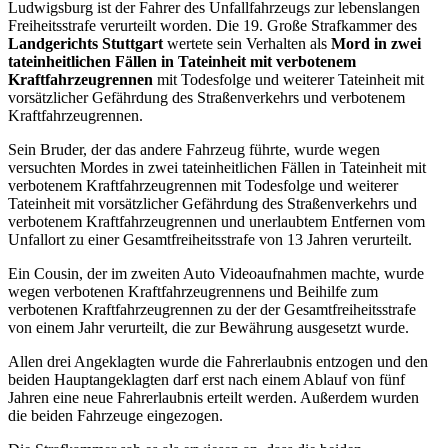
Ludwigsburg ist der Fahrer des Unfallfahrzeugs zur lebenslangen
Freiheitsstrafe verurteilt worden. Die 19. Große Strafkammer des
Landgerichts Stuttgart
wertete sein Verhalten als
Mord in zwei
tateinheitlichen Fällen in Tateinheit mit verbotenem
Kraftfahrzeugrennen
mit Todesfolge und weiterer Tateinheit mit
vorsätzlicher Gefährdung des Straßenverkehrs und verbotenem
Kraftfahrzeugrennen.
Sein Bruder, der das andere Fahrzeug führte, wurde wegen
versuchten Mordes in zwei tateinheitlichen Fällen in Tateinheit mit
verbotenem Kraftfahrzeugrennen mit Todesfolge und weiterer
Tateinheit mit vorsätzlicher Gefährdung des Straßenverkehrs und
verbotenem Kraftfahrzeugrennen und unerlaubtem Entfernen vom
Unfallort zu einer Gesamtfreiheitsstrafe von 13 Jahren verurteilt.
Ein Cousin, der im zweiten Auto Videoaufnahmen machte, wurde
wegen verbotenen Kraftfahrzeugrennens und Beihilfe zum
verbotenen Kraftfahrzeugrennen zu der der Gesamtfreiheitsstrafe
von einem Jahr verurteilt, die zur Bewährung ausgesetzt wurde.
Allen drei Angeklagten wurde die Fahrerlaubnis entzogen und den
beiden Hauptangeklagten darf erst nach einem Ablauf von fünf
Jahren eine neue Fahrerlaubnis erteilt werden. Außerdem wurden
die beiden Fahrzeuge eingezogen.