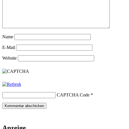
Name
E-Mail
Website
CAPTCHA Code
*
Anzeige