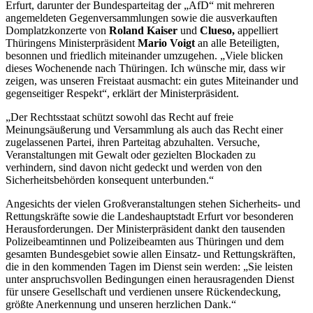
Erfurt, darunter der Bundesparteitag der „AfD“ mit mehreren
angemeldeten Gegenversammlungen sowie die ausverkauften
Domplatzkonzerte von
Roland Kaiser
und
Clueso,
appelliert
Thüringens Ministerpräsident
Mario Voigt
an alle Beteiligten,
besonnen und friedlich miteinander umzugehen. „Viele blicken
dieses Wochenende nach Thüringen. Ich wünsche mir, dass wir
zeigen, was unseren Freistaat ausmacht: ein gutes Miteinander und
gegenseitiger Respekt“, erklärt der Ministerpräsident.
„Der Rechtsstaat schützt sowohl das Recht auf freie
Meinungsäußerung und Versammlung als auch das Recht einer
zugelassenen Partei, ihren Parteitag abzuhalten. Versuche,
Veranstaltungen mit Gewalt oder gezielten Blockaden zu
verhindern, sind davon nicht gedeckt und werden von den
Sicherheitsbehörden konsequent unterbunden.“
Angesichts der vielen Großveranstaltungen stehen Sicherheits- und
Rettungskräfte sowie die Landeshauptstadt Erfurt vor besonderen
Herausforderungen. Der Ministerpräsident dankt den tausenden
Polizeibeamtinnen und Polizeibeamten aus Thüringen und dem
gesamten Bundesgebiet sowie allen Einsatz- und Rettungskräften,
die in den kommenden Tagen im Dienst sein werden: „Sie leisten
unter anspruchsvollen Bedingungen einen herausragenden Dienst
für unsere Gesellschaft und verdienen unsere Rückendeckung,
größte Anerkennung und unseren herzlichen Dank.“