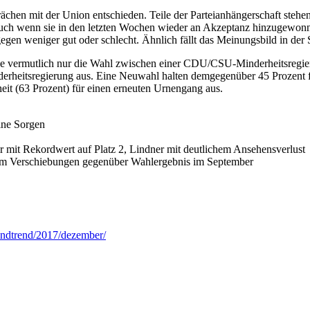
chen mit der Union entschieden. Teile der Parteianhängerschaft stehen
auch wenn sie in den letzten Wochen wieder an Akzeptanz hinzugewonne
gegen weniger gut oder schlecht. Ähnlich fällt das Meinungsbild in de
ebe vermutlich nur die Wahl zwischen einer CDU/CSU-Minderheitsregi
nderheitsregierung aus. Eine Neuwahl halten demgegenüber 45 Prozent f
eit (63 Prozent) für einen erneuten Urnengang aus.
ine Sorgen
r mit Rekordwert auf Platz 2, Lindner mit deutlichem Ansehensverlust
aum Verschiebungen gegenüber Wahlergebnis im September
andtrend/2017/dezember/