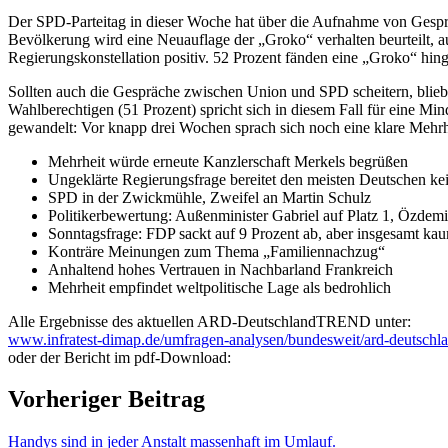
Der SPD-Parteitag in dieser Woche hat über die Aufnahme von Gesprä
Bevölkerung wird eine Neuauflage der „Groko“ verhalten beurteilt, 
Regierungskonstellation positiv. 52 Prozent fänden eine „Groko“ hin
Sollten auch die Gespräche zwischen Union und SPD scheitern, bli
Wahlberechtigen (51 Prozent) spricht sich in diesem Fall für eine Mi
gewandelt: Vor knapp drei Wochen sprach sich noch eine klare Mehrh
Mehrheit würde erneute Kanzlerschaft Merkels begrüßen
Ungeklärte Regierungsfrage bereitet den meisten Deutschen ke
SPD in der Zwickmühle, Zweifel an Martin Schulz
Politikerbewertung: Außenminister Gabriel auf Platz 1, Özdemi
Sonntagsfrage: FDP sackt auf 9 Prozent ab, aber insgesamt k
Konträre Meinungen zum Thema „Familiennachzug“
Anhaltend hohes Vertrauen in Nachbarland Frankreich
Mehrheit empfindet weltpolitische Lage als bedrohlich
Alle Ergebnisse des aktuellen ARD-DeutschlandTREND unter:
www.infratest-dimap.de/umfragen-analysen/bundesweit/ard-deutschl
oder der Bericht im pdf-Download:
Vorheriger Beitrag
Handys sind in jeder Anstalt massenhaft im Umlauf.