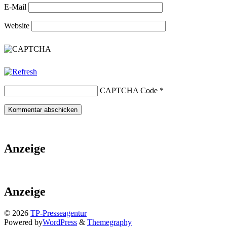
E-Mail
Website
CAPTCHA Code
*
Anzeige
Anzeige
© 2026
TP-Presseagentur
Powered by
WordPress
&
Themegraphy