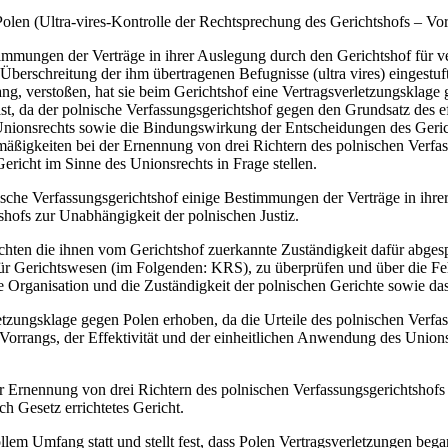
Polen (Ultra-vires-Kontrolle der Rechtsprechung des Gerichtshofs – Vo
stimmungen der Verträge in ihrer Auslegung durch den Gerichtshof für v
 Überschreitung der ihm übertragenen Befugnisse (ultra vires) eingest
g, verstoßen, hat sie beim Gerichtshof eine Vertragsverletzungsklage 
st, da der polnische Verfassungsgerichtshof gegen den Grundsatz des e
Unionsrechts sowie die Bindungswirkung der Entscheidungen des Gerich
äßigkeiten bei der Ernennung von drei Richtern des polnischen Verfass
Gericht im Sinne des Unionsrechts in Frage stellen.
nische Verfassungsgerichtshof einige Bestimmungen der Verträge in ihre
hofs zur Unabhängigkeit der polnischen Justiz.
ichten die ihnen vom Gerichtshof zuerkannte Zuständigkeit dafür abge
für Gerichtswesen (im Folgenden: KRS), zu überprüfen und über die Feh
 Organisation und die Zuständigkeit der polnischen Gerichte sowie da
zungsklage gegen Polen erhoben, da die Urteile des polnischen Verfas
 Vorrangs, der Effektivität und der einheitlichen Anwendung des Unio
r Ernennung von drei Richtern des polnischen Verfassungsgerichtshofs 
h Gesetz errichtetes Gericht.
llem Umfang statt und stellt fest, dass Polen Vertragsverletzungen bega