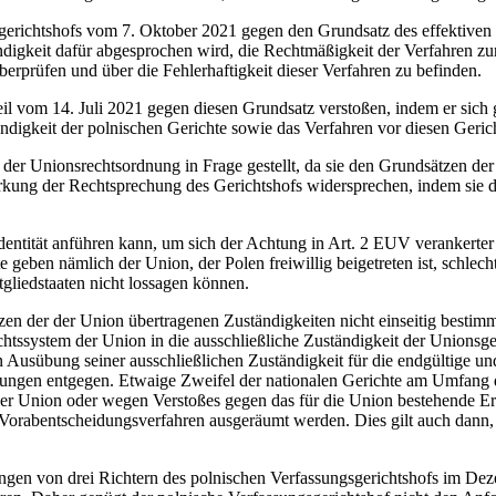
sgerichtshofs vom 7. Oktober 2021 gegen den Grundsatz des effektiven 
ndigkeit dafür abgesprochen wird, die Rechtmäßigkeit der Verfahren zu
rprüfen und über die Fehlerhaftigkeit dieser Verfahren zu befinden.
eil vom 14. Juli 2021 gegen diesen Grundsatz verstoßen, indem er sich
ndigkeit der polnischen Gerichte sowie das Verfahren vor diesen Geri
er Unionsrechtsordnung in Frage gestellt, da sie den Grundsätzen der 
ng der Rechtsprechung des Gerichtshofs widersprechen, indem sie di
dentität anführen kann, um sich der Achtung in Art. 2 EUV verankerter 
geben nämlich der Union, der Polen freiwillig beigetreten ist, schlech
tgliedstaaten nicht lossagen können.
n der der Union übertragenen Zuständigkeiten nicht einseitig bestimm
htssystem der Union in die ausschließliche Zuständigkeit der Unionsger
 Ausübung seiner ausschließlichen Zuständigkeit für die endgültige u
ngen entgegen. Etwaige Zweifel der nationalen Gerichte am Umfang de
 Union oder wegen Verstoßes gegen das für die Union bestehende Erford
Vorabentscheidungsverfahren ausgeräumt werden. Dies gilt auch dann,
ngen von drei Richtern des polnischen Verfassungsgerichtshofs im De