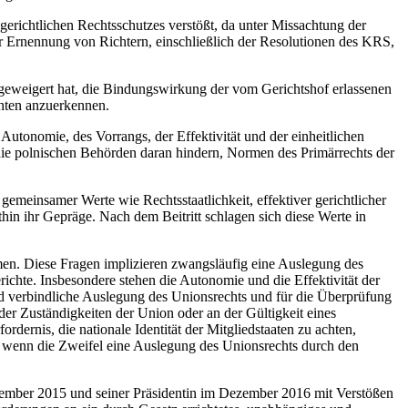
gerichtlichen Rechtsschutzes verstößt, da unter Missachtung der
r Ernennung von Richtern, einschließlich der Resolutionen des KRS,
 geweigert hat, die Bindungswirkung der vom Gerichtshof erlassenen
chten anzuerkennen.
Autonomie, des Vorrangs, der Effektivität und der einheitlichen
e polnischen Behörden daran hindern, Normen des Primärrechts der
gemeinsamer Werte wie Rechtsstaatlichkeit, effektiver gerichtlicher
thin ihr Gepräge. Nach dem Beitritt schlagen sich diese Werte in
en. Diese Fragen implizieren zwangsläufig eine Auslegung des
ichte. Insbesondere stehen die Autonomie und die Effektivität der
nd verbindliche Auslegung des Unionsrechts und für die Überprüfung
r Zuständigkeiten der Union oder an der Gültigkeit eines
ernis, die nationale Identität der Mitgliedstaaten zu achten,
 wenn die Zweifel eine Auslegung des Unionsrechts durch den
zember 2015 und seiner Präsidentin im Dezember 2016 mit Verstößen