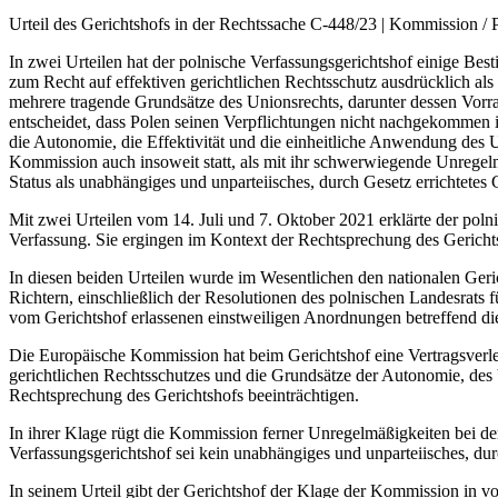
Urteil des Gerichtshofs in der Rechtssache C-448/23 | Kommission / 
In zwei Urteilen hat der polnische Verfassungsgerichtshof einige Be
zum Recht auf effektiven gerichtlichen Rechtsschutz ausdrücklich als
mehrere tragende Grundsätze des Unionsrechts, darunter dessen Vorran
entscheidet, dass Polen seinen Verpflichtungen nicht nachgekommen i
die Autonomie, die Effektivität und die einheitliche Anwendung des 
Kommission auch insoweit statt, als mit ihr schwerwiegende Unregelm
Status als unabhängiges und unparteiisches, durch Gesetz errichtetes 
Mit zwei Urteilen vom 14. Juli und 7. Oktober 2021 erklärte der pol
Verfassung. Sie ergingen im Kontext der Rechtsprechung des Gerichts
In diesen beiden Urteilen wurde im Wesentlichen den nationalen Ger
Richtern, einschließlich der Resolutionen des polnischen Landesrats 
vom Gerichtshof erlassenen einstweiligen Anordnungen betreffend die
Die Europäische Kommission hat beim Gerichtshof eine Vertragsverlet
gerichtlichen Rechtsschutzes und die Grundsätze der Autonomie, des
Rechtsprechung des Gerichtshofs beeinträchtigen.
In ihrer Klage rügt die Kommission ferner Unregelmäßigkeiten bei de
Verfassungsgerichtshof sei kein unabhängiges und unparteiisches, durc
In seinem Urteil gibt der Gerichtshof der Klage der Kommission in vo