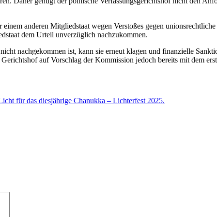
en. Daher genügt der polnische Verfassungsgerichtshof nicht den Anfo
inem anderen Mitgliedstaat wegen Verstoßes gegen unionsrechtliche Ve
gliedstaat dem Urteil unverzüglich nachzukommen.
 nicht nachgekommen ist, kann sie erneut klagen und finanzielle Sankt
 Gerichtshof auf Vorschlag der Kommission jedoch bereits mit dem ers
cht für das diesjährige Chanukka – Lichterfest 2025.