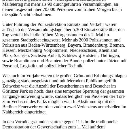
Maifeiertag mit mehr als 90 durchgeführten Versammlungen, an
denen insgesamt über 70.000 Personen vom frühen Morgen bis in
die späte Nacht teilnahmen.
Unter Führung der Polizeidirektion Einsatz und Verkehr waren
anlässlich der Versammlungslage über 5.300 Einsatzkräfte über den
Tag verteilt bis in die frühen Morgenstunden des 2. Mai im
gesamten Stadtgebiet eingesetzt. Mehr als 2000 Polizistinnen und
Polizisten aus Baden-Württemberg, Bayern, Brandenburg, Bremen,
Hessen, Mecklenburg-Vorpommern, Niedersachsen, Rheinland-
Pfalz, Sachsen, Sachsen-Anhalt, Schleswig-Holstein, Thüringen,
sowie Beamtinnen und Beamten der Bundespolizei unterstützten mit
Personal, Logistik und polizeilicher Technik.
Wie auch im Vorjahr waren die großen Grün- und Erholungsanlagen
ganztägig stark ausgelastet und mit feierndem Publikum gefüllt.
Zeitweise war die Anzahl der Besucherinnen und Besucher im
Görlitzer Park so hoch, dass eine temporäre Sperrung der gesamten
Eingänge notwendig wurde, sodass lediglich ein Passieren der Tore
zum Verlassen des Parks möglich war. In Abstimmung mit der
Berliner Feuerwehr wurden zudem zwei Verletztensammelstellen im
Nahbereich eingerichtet.
In den Vormittagsstunden startete gegen 11 Uhr die traditionelle
Demonstration der Gewerkschaften zum 1. Mai auf dem