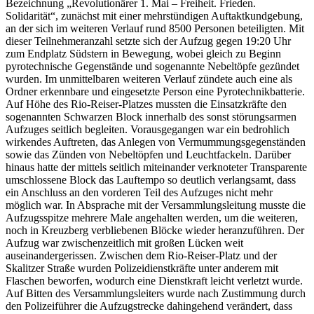
Bezeichnung „Revolutionärer 1. Mai – Freiheit. Frieden.
Solidarität“, zunächst mit einer mehrstündigen Auftaktkundgebung,
an der sich im weiteren Verlauf rund 8500 Personen beteiligten. Mit
dieser Teilnehmeranzahl setzte sich der Aufzug gegen 19:20 Uhr
zum Endplatz Südstern in Bewegung, wobei gleich zu Beginn
pyrotechnische Gegenstände und sogenannte Nebeltöpfe gezündet
wurden. Im unmittelbaren weiteren Verlauf zündete auch eine als
Ordner erkennbare und eingesetzte Person eine Pyrotechnikbatterie.
Auf Höhe des Rio-Reiser-Platzes mussten die Einsatzkräfte den
sogenannten Schwarzen Block innerhalb des sonst störungsarmen
Aufzuges seitlich begleiten. Vorausgegangen war ein bedrohlich
wirkendes Auftreten, das Anlegen von Vermummungsgegenständen
sowie das Zünden von Nebeltöpfen und Leuchtfackeln. Darüber
hinaus hatte der mittels seitlich miteinander verknoteter Transparente
umschlossene Block das Lauftempo so deutlich verlangsamt, dass
ein Anschluss an den vorderen Teil des Aufzuges nicht mehr
möglich war. In Absprache mit der Versammlungsleitung musste die
Aufzugsspitze mehrere Male angehalten werden, um die weiteren,
noch in Kreuzberg verbliebenen Blöcke wieder heranzuführen. Der
Aufzug war zwischenzeitlich mit großen Lücken weit
auseinandergerissen. Zwischen dem Rio-Reiser-Platz und der
Skalitzer Straße wurden Polizeidienstkräfte unter anderem mit
Flaschen beworfen, wodurch eine Dienstkraft leicht verletzt wurde.
Auf Bitten des Versammlungsleiters wurde nach Zustimmung durch
den Polizeiführer die Aufzugstrecke dahingehend verändert, dass