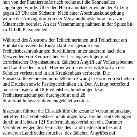
nun von der Pannierstraße nach rechts auf die Sonnenallee
abgebogen wurde. Über den Herrmannplatz erreichte der Aufzug
gegen 23 Uhr den Südstern. Nach einer Abschlusskundgebung
wurde der Aufzug dort von der Versammlungsleitung kurz vor
Mitternacht beendet. An der Versammlung nahmen in der Spitze bis
zu 11.000 Personen teil.
Während des Abstroms der Teilnehmerinnen und Teilnehmer am
Endplatz mussten die Einsatzkräfte insgesamt neun
Freiheitsbeschränkungen durchführen, unter anderem nach dem
Verwenden von Kennzeichen verfassungswidriger und
terroristischer Organisationen, tätlichem Angriff auf Vollzugsbeamte
und Landfriedensbruch. Hierbei wurde eine Einsatzkraft an der
Schulter verletzt und in ein Krankenhaus verbracht. Die
Einsatzkräfte wendeten unmittelbaren Zwang in Form von Schieben
und Drücken sowie Festlegetechniken an. Den Aufzug betreffend
mussten insgesamt 18 Freiheitsbeschränkungen bzw.
Freiheitsentziehungen durchgeführt und 28
Strafermittlungsverfahren eingeleitet werden.
Insgesamt führten die Einsatzkräfte die gesamte Versammlungslage
betreffend 87 Freiheitsbeschränkungen bzw. Freiheitsentziehungen
durch und leiteten 121 Strafermittlungsverfahren ein. Darunter
Verfahren wegen des Verdachts des Landfriedensbruches und
schweren Landfriedensbruches, des tätlichen Angriffes auf