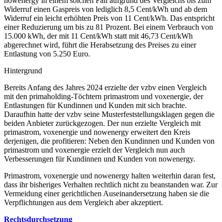
nowenergy in einem solchen Fall aufgrund des Vergleichs bis zum
Widerruf einen Gaspreis von lediglich 8,5 Cent/kWh und ab dem
Widerruf ein leicht erhöhten Preis von 11 Cent/kWh. Das entspricht
einer Reduzierung um bis zu 81 Prozent. Bei einem Verbrauch von
15.000 kWh, der mit 11 Cent/kWh statt mit 46,73 Cent/kWh
abgerechnet wird, führt die Herabsetzung des Preises zu einer
Entlastung von 5.250 Euro.
Hintergrund
Bereits Anfang des Jahres 2024 erzielte der vzbv einen Vergleich
mit den primaholding-Töchtern primastrom und voxenergie, der
Entlastungen für Kundinnen und Kunden mit sich brachte.
Daraufhin hatte der vzbv seine Musterfeststellungsklagen gegen die
beiden Anbieter zurückgezogen. Der nun erzielte Vergleich mit
primastrom, voxenergie und nowenergy erweitert den Kreis
derjenigen, die profitieren: Neben den Kundinnen und Kunden von
primastrom und voxenergie erzielt der Vergleich nun auch
Verbesserungen für Kundinnen und Kunden von nowenergy.
Primastrom, voxenergie und nowenergy halten weiterhin daran fest,
dass ihr bisheriges Verhalten rechtlich nicht zu beanstanden war. Zur
Vermeidung einer gerichtlichen Auseinandersetzung haben sie die
Verpflichtungen aus dem Vergleich aber akzeptiert.
Rechtsdurchsetzung