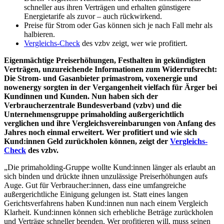
schneller aus ihren Verträgen und erhalten günstigere
Energietarife als zuvor – auch rückwirkend.
Preise für Strom oder Gas können sich je nach Fall mehr als
halbieren.
Vergleichs-Check
des vzbv zeigt, wer wie profitiert.
Eigenmächtige Preiserhöhungen, Festhalten in gekündigten
Verträgen, unzureichende Informationen zum Widerrufsrecht:
Die Strom- und Gasanbieter primastrom, voxenergie und
nowenergy sorgten in der Vergangenheit vielfach für Ärger bei
Kundinnen und Kunden. Nun haben sich der
Verbraucherzentrale Bundesverband (vzbv) und die
Unternehmensgruppe primaholding außergerichtlich
verglichen und ihre Vergleichsvereinbarungen von Anfang des
Jahres noch einmal erweitert. Wer profitiert und wie sich
Kund:innen Geld zurückholen können, zeigt der
Vergleichs-
Check
des vzbv.
„Die primaholding-Gruppe wollte Kund:innen länger als erlaubt an
sich binden und drückte ihnen unzulässige Preiserhöhungen aufs
Auge. Gut für Verbraucher:innen, dass eine umfangreiche
außergerichtliche Einigung gelungen ist. Statt eines langen
Gerichtsverfahrens haben Kund:innen nun nach einem Vergleich
Klarheit. Kund:innen können sich erhebliche Beträge zurückholen
und Verträge schneller beenden. Wer profitieren will, muss seinen