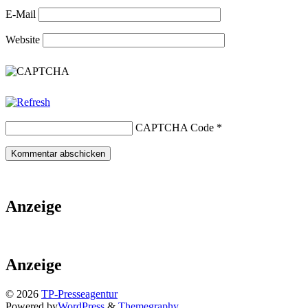
E-Mail
Website
CAPTCHA Code
*
Anzeige
Anzeige
© 2026
TP-Presseagentur
Powered by
WordPress
&
Themegraphy