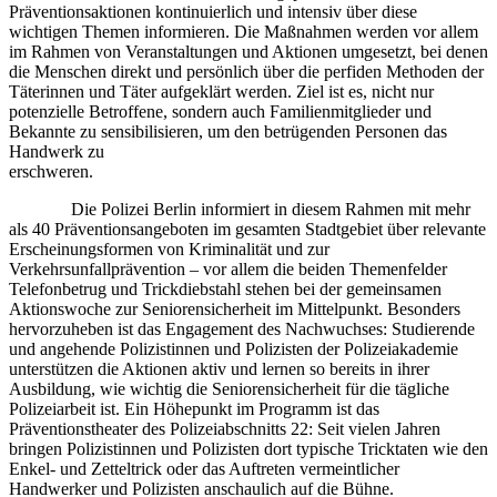
Präventionsaktionen kontinuierlich und intensiv über diese
wichtigen Themen informieren. Die Maßnahmen werden vor allem
im Rahmen von Veranstaltungen und Aktionen umgesetzt, bei denen
die Menschen direkt und persönlich über die perfiden Methoden der
Täterinnen und Täter aufgeklärt werden. Ziel ist es, nicht nur
potenzielle Betroffene, sondern auch Familienmitglieder und
Bekannte zu sensibilisieren, um den betrügenden Personen das
Handwerk zu
erschweren.
Die Polizei Berlin informiert in diesem Rahmen mit mehr
als 40 Präventionsangeboten im gesamten Stadtgebiet über relevante
Erscheinungsformen von Kriminalität und zur
Verkehrsunfallprävention – vor allem die beiden Themenfelder
Telefonbetrug und Trickdiebstahl stehen bei der gemeinsamen
Aktionswoche zur Seniorensicherheit im Mittelpunkt. Besonders
hervorzuheben ist das Engagement des Nachwuchses: Studierende
und angehende Polizistinnen und Polizisten der Polizeiakademie
unterstützen die Aktionen aktiv und lernen so bereits in ihrer
Ausbildung, wie wichtig die Seniorensicherheit für die tägliche
Polizeiarbeit ist. Ein Höhepunkt im Programm ist das
Präventionstheater des Polizeiabschnitts 22: Seit vielen Jahren
bringen Polizistinnen und Polizisten dort typische Tricktaten wie den
Enkel- und Zetteltrick oder das Auftreten vermeintlicher
Handwerker und Polizisten anschaulich auf die Bühne.