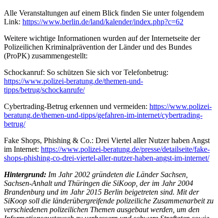
Alle Veranstaltungen auf einem Blick finden Sie unter folgendem
Link:
https://www.berlin.de/land/kalender/index.php?c=62
Weitere wichtige Informationen wurden auf der Internetseite der
Polizeilichen Kriminalprävention der Länder und des Bundes
(ProPK) zusammengestellt:
Schockanruf: So schützen Sie sich vor Telefonbetrug:
https://www.polizei-beratung.de/themen-und-
tipps/betrug/schockanrufe/
Cybertrading-Betrug erkennen und vermeiden:
https://www.polizei-
beratung.de/themen-und-tipps/gefahren-im-internet/cybertrading-
betrug/
Fake Shops, Phishing & Co.: Drei Viertel aller Nutzer haben Angst
im Internet:
https://www.polizei-beratung.de/presse/detailseite/fake-
shops-phishing-co-drei-viertel-aller-nutzer-haben-angst-im-internet/
Hintergrund:
Im Jahr 2002 gründeten die Länder Sachsen,
Sachsen-Anhalt und Thüringen die SiKoop, der im Jahr 2004
Brandenburg und im Jahr 2015 Berlin beigetreten sind. Mit der
SiKoop soll die länderübergreifende polizeiliche Zusammenarbeit zu
verschiedenen polizeilichen Themen ausgebaut werden, um den