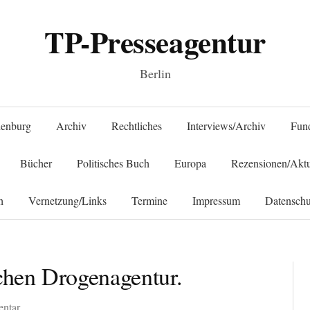
TP-Presseagentur
Berlin
Springe zum Inhalt
denburg
Archiv
Rechtliches
Interviews/Archiv
Fun
Bücher
Politisches Buch
Europa
Rezensionen/Aktu
h
Vernetzung/Links
Termine
Impressum
Datenschu
chen Drogenagentur.
entar