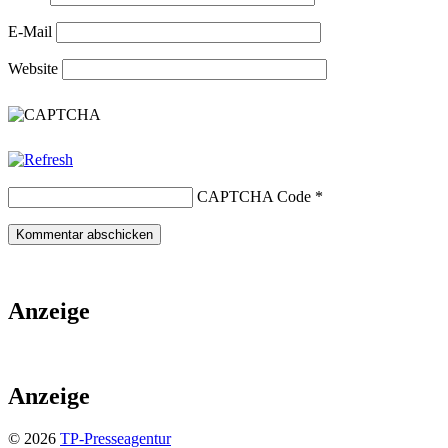
E-Mail
Website
CAPTCHA Code
*
Anzeige
Anzeige
© 2026
TP-Presseagentur