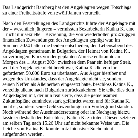
Das Landgericht Bamberg hat den Angeklagten wegen Totschlags
zu einer Freiheitsstrafe von zwölf Jahren verurteilt.
Nach den Feststellungen des Landgerichts führte der Angeklagte mit
der – wesentlich jüngeren – vermissten Sexarbeiterin Katina K. eine
– nicht nur sexuelle – Beziehung, die von wiederholten großzügigen
finanziellen Zuwendungen des Angeklagten geprägt war. Im
Sommer 2024 hatten die beiden entschieden, den Lebensabend des
Angeklagten gemeinsam in Bulgarien, der Heimat von Katina K.,
zu verbringen. Kurz vor der geplanten Abreise entbrannte am
Morgen des 1. August 2024 zwischen dem Paar ein heftiger Streit,
weil der Angeklagte nicht bereit war, Katina K. die von ihr
geforderten 50.000 Euro zu überlassen. Aus Ärger hierüber und
wegen des Umstandes, dass der Angeklagte nicht sie, sondern
seinen Neffen als Alleinerben eingesetzt hatte, beschloss Katina K.,
vorzeitig alleine nach Bulgarien zurückzukehren. Sie teilte dies dem
Angeklagten mit, der nun realisierte, dass die gemeinsamen
Zukunftspläne zumindest stark gefährdet waren und für Katina K.
nicht er, sondern seine Geldzuwendungen im Vordergrund standen.
Noch während der Auseinandersetzung oder im Nachgang hierzu
fasste er deshalb den Entschluss, Katina K. zu töten. Diesen setzte er
am selben Tag nach 15.26 Uhr auf nicht bekannte Weise um. Die
Leiche von Katina K. konnte trotz intensiver Suche nicht
aufgefunden werden.