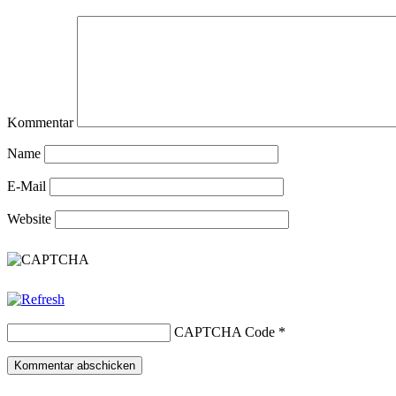
Kommentar
Name
E-Mail
Website
CAPTCHA Code
*